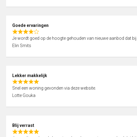
t
e
o
d
f
5
5
Goede ervaringen
,
R
0
Je wordt goed op de hoogte gehouden van nieuwe aanbod dat bij
a
o
Elin Smits
t
u
e
t
d
o
4
f
Lekker makkelijk
,
5
R
0
Snel een woning gevonden via deze website.
a
o
Lotte Gouka
t
u
e
t
d
o
5
f
Blij verrast
,
5
R
0