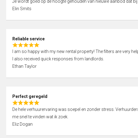
Je wordt goed op de hoogte gehouden van nieuwe aanbod dat bij
a
o
Elin Smits
t
u
e
t
d
o
5
f
Reliable service
,
5
R
0
I am so happy with my new rental property! The filters are very hel
a
o
I also received quick responses from landlords.
t
u
Ethan Taylor
e
t
d
o
5
f
,
5
Perfect geregeld
0
R
o
De hele verhuurervaring was soepel en zonder stress. Verhuurders r
a
u
me snel te vinden wat ik zoek.
t
t
Eliz Dogan
e
o
d
f