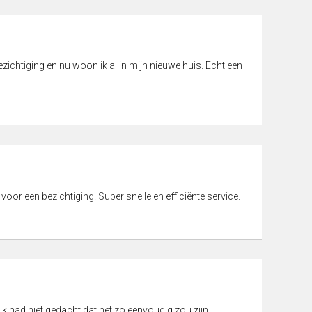
ichtiging en nu woon ik al in mijn nieuwe huis. Echt een
 voor een bezichtiging. Super snelle en efficiënte service.
ik had niet gedacht dat het zo eenvoudig zou zijn.