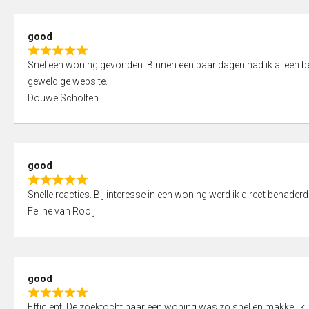
5
5
,
good
0
R
o
Snel een woning gevonden. Binnen een paar dagen had ik al een bez
a
u
geweldige website.
t
t
Douwe Scholten
e
o
d
f
5
5
,
good
0
R
o
Snelle reacties. Bij interesse in een woning werd ik direct benaderd
a
u
Feline van Rooij
t
t
e
o
d
f
5
5
good
,
R
0
Efficiënt. De zoektocht naar een woning was zo snel en makkelijk, 