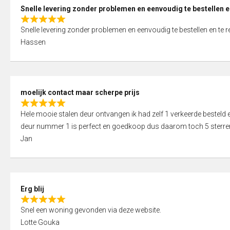
0
Snelle levering zonder problemen en eenvoudig te bestellen e
o
R
u
Snelle levering zonder problemen en eenvoudig te bestellen en te 
a
t
Hassen
t
o
e
f
d
5
5
moelijk contact maar scherpe prijs
,
R
0
Hele mooie stalen deur ontvangen ik had zelf 1 verkeerde bestel
a
o
deur nummer 1 is perfect en goedkoop dus daarom toch 5 sterre
t
u
Jan
e
t
d
o
5
f
,
5
Erg blij
0
R
o
Snel een woning gevonden via deze website.
a
u
Lotte Gouka
t