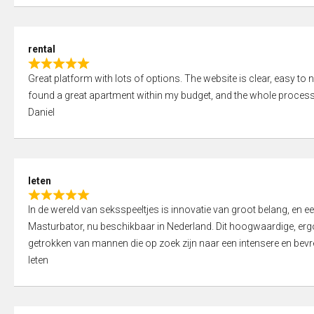
d
5
5
,
rental
0
R
o
Great platform with lots of options. The website is clear, easy to na
a
u
found a great apartment within my budget, and the whole process
t
t
Daniel
e
o
d
f
5
5
,
leten
0
R
o
In de wereld van seksspeeltjes is innovatie van groot belang, en 
a
u
Masturbator, nu beschikbaar in Nederland. Dit hoogwaardige, er
t
t
getrokken van mannen die op zoek zijn naar een intensere en bevre
e
o
leten
d
f
5
5
,