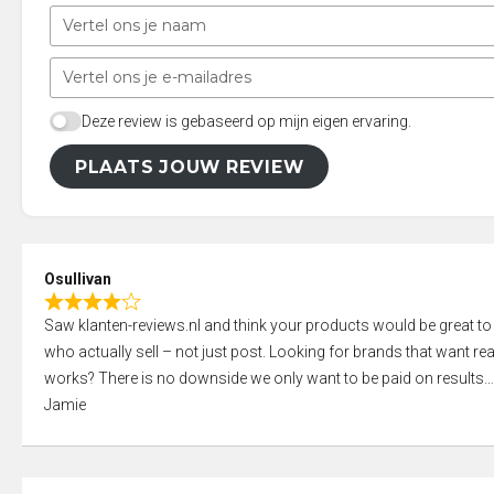
Deze review is gebaseerd op mijn eigen ervaring.
PLAATS JOUW REVIEW
Osullivan
R
Saw klanten-reviews.nl and think your products would be great to
a
who actually sell – not just post. Looking for brands that want real
t
works? There is no downside we only want to be paid on results
e
Jamie
d
4
,