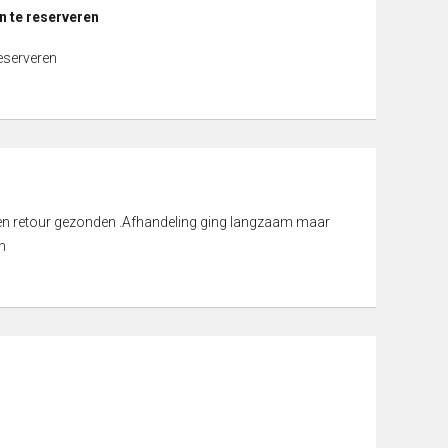
n te reserveren
reserveren
d en retour gezonden .Afhandeling ging langzaam maar
n