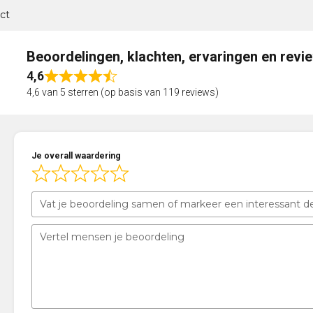
ct
Beoordelingen, klachten, ervaringen en revi
4,6
Rated
4,6 van 5 sterren (op basis van 119 reviews)
4,6
out
of
5
Je overall waardering