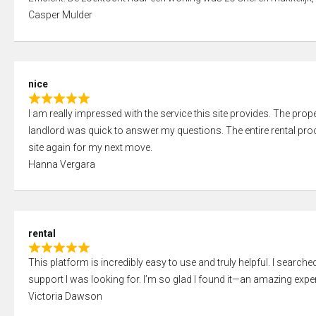
a
o
Casper Mulder
t
u
e
t
d
o
5
f
nice
,
5
R
0
I am really impressed with the service this site provides. The prope
a
o
landlord was quick to answer my questions. The entire rental proce
t
u
site again for my next move.
e
t
Hanna Vergara
d
o
5
f
,
5
0
rental
o
R
u
This platform is incredibly easy to use and truly helpful. I search
a
t
support I was looking for. I’m so glad I found it—an amazing exper
t
o
Victoria Dawson
e
f