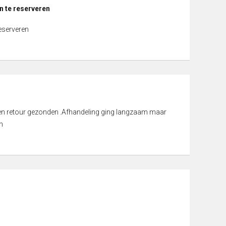
n te reserveren
reserveren
d en retour gezonden .Afhandeling ging langzaam maar
n