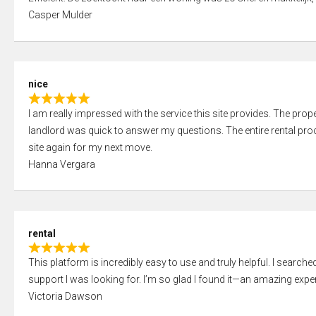
a
o
Casper Mulder
t
u
e
t
d
o
5
f
nice
,
5
R
0
I am really impressed with the service this site provides. The prope
a
o
landlord was quick to answer my questions. The entire rental proce
t
u
site again for my next move.
e
t
Hanna Vergara
d
o
5
f
,
5
0
rental
o
R
u
This platform is incredibly easy to use and truly helpful. I search
a
t
support I was looking for. I’m so glad I found it—an amazing exper
t
o
Victoria Dawson
e
f