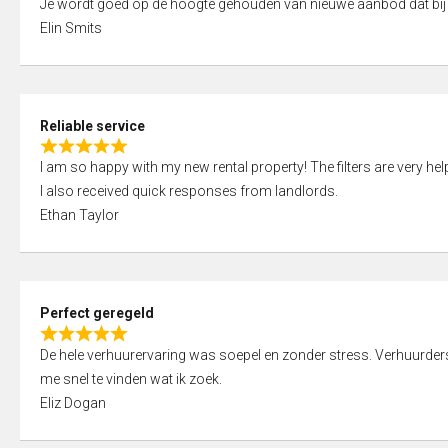
Je wordt goed op de hoogte gehouden van nieuwe aanbod dat bij
a
o
Elin Smits
t
u
e
t
d
o
5
f
Reliable service
,
5
R
0
I am so happy with my new rental property! The filters are very hel
a
o
I also received quick responses from landlords.
t
u
Ethan Taylor
e
t
d
o
5
f
,
5
Perfect geregeld
0
R
o
De hele verhuurervaring was soepel en zonder stress. Verhuurders r
a
u
me snel te vinden wat ik zoek.
t
t
Eliz Dogan
e
o
d
f