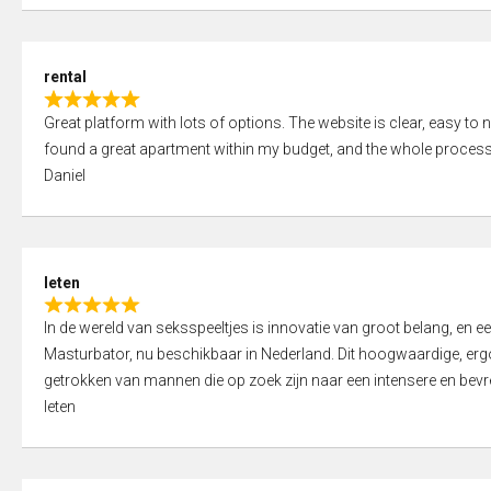
d
5
5
,
rental
0
R
o
Great platform with lots of options. The website is clear, easy to na
a
u
found a great apartment within my budget, and the whole process
t
t
Daniel
e
o
d
f
5
5
,
leten
0
R
o
In de wereld van seksspeeltjes is innovatie van groot belang, en 
a
u
Masturbator, nu beschikbaar in Nederland. Dit hoogwaardige, er
t
t
getrokken van mannen die op zoek zijn naar een intensere en bevre
e
o
leten
d
f
5
5
,