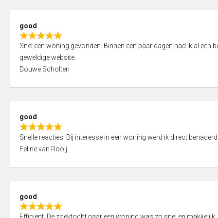
5
5
,
good
0
R
o
Snel een woning gevonden. Binnen een paar dagen had ik al een bez
a
u
geweldige website.
t
t
Douwe Scholten
e
o
d
f
5
5
,
good
0
R
o
Snelle reacties. Bij interesse in een woning werd ik direct benaderd
a
u
Feline van Rooij
t
t
e
o
d
f
5
5
good
,
R
0
Efficiënt. De zoektocht naar een woning was zo snel en makkelijk, 