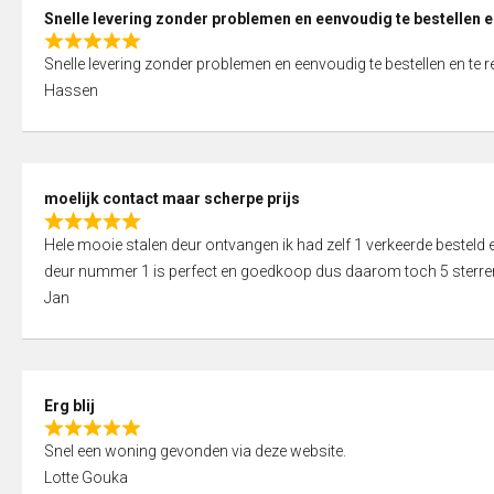
0
Snelle levering zonder problemen en eenvoudig te bestellen e
o
R
u
Snelle levering zonder problemen en eenvoudig te bestellen en te 
a
t
Hassen
t
o
e
f
d
5
5
moelijk contact maar scherpe prijs
,
R
0
Hele mooie stalen deur ontvangen ik had zelf 1 verkeerde bestel
a
o
deur nummer 1 is perfect en goedkoop dus daarom toch 5 sterre
t
u
Jan
e
t
d
o
5
f
,
5
Erg blij
0
R
o
Snel een woning gevonden via deze website.
a
u
Lotte Gouka
t