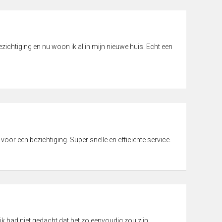
ichtiging en nu woon ik al in mijn nieuwe huis. Echt een
 voor een bezichtiging. Super snelle en efficiënte service.
ik had niet gedacht dat het zo eenvoudig zou zijn.