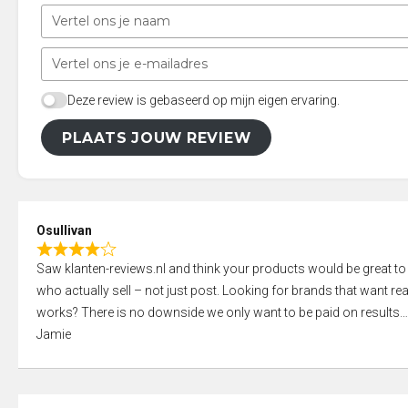
Deze review is gebaseerd op mijn eigen ervaring.
PLAATS JOUW REVIEW
Osullivan
R
Saw klanten-reviews.nl and think your products would be great to
a
who actually sell – not just post. Looking for brands that want real
t
works? There is no downside we only want to be paid on results
e
Jamie
d
4
,