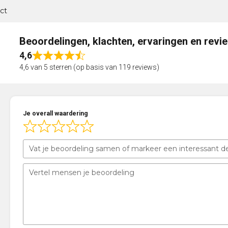
ct
Beoordelingen, klachten, ervaringen en revi
4,6
Rated
4,6 van 5 sterren (op basis van 119 reviews)
4,6
out
of
5
Je overall waardering