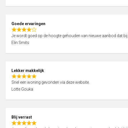
t
e
o
d
f
5
5
Goede ervaringen
,
R
0
Je wordt goed op de hoogte gehouden van nieuwe aanbod dat bij
a
o
Elin Smits
t
u
e
t
d
o
4
f
Lekker makkelijk
,
5
R
0
Snel een woning gevonden via deze website.
a
o
Lotte Gouka
t
u
e
t
d
o
5
f
Blij verrast
,
5
R
0