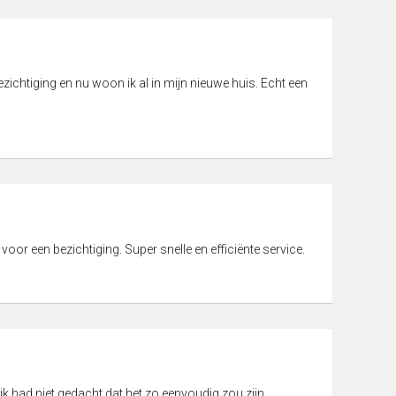
ichtiging en nu woon ik al in mijn nieuwe huis. Echt een
 voor een bezichtiging. Super snelle en efficiënte service.
ik had niet gedacht dat het zo eenvoudig zou zijn.