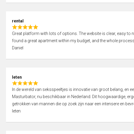
d
5
5
,
rental
0
R
o
Great platform with lots of options. The website is clear, easy to na
a
u
found a great apartment within my budget, and the whole process
t
t
Daniel
e
o
d
f
5
5
,
leten
0
R
o
In de wereld van seksspeeltjes is innovatie van groot belang, en 
a
u
Masturbator, nu beschikbaar in Nederland. Dit hoogwaardige, er
t
t
getrokken van mannen die op zoek zijn naar een intensere en bevre
e
o
leten
d
f
5
5
,