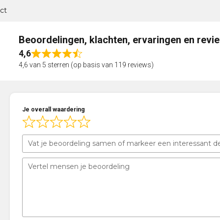
ct
Beoordelingen, klachten, ervaringen en revi
4,6
Rated
4,6 van 5 sterren (op basis van 119 reviews)
4,6
out
of
5
Je overall waardering