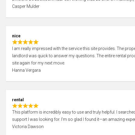
a
o
Casper Mulder
t
u
e
t
d
o
5
f
nice
,
5
R
0
I am really impressed with the service this site provides. The prope
a
o
landlord was quick to answer my questions. The entire rental proce
t
u
site again for my next move.
e
t
Hanna Vergara
d
o
5
f
,
5
0
rental
o
R
u
This platform is incredibly easy to use and truly helpful. I search
a
t
support I was looking for. I’m so glad I found it—an amazing exper
t
o
Victoria Dawson
e
f