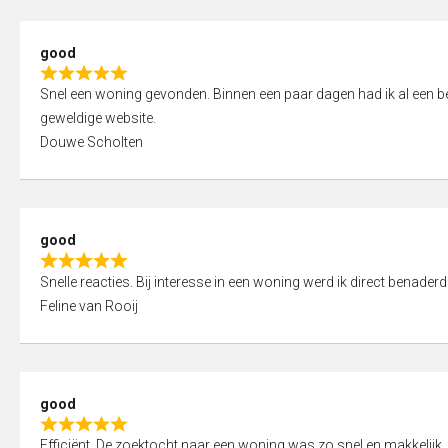
5
5
,
good
0
R
o
Snel een woning gevonden. Binnen een paar dagen had ik al een bez
a
u
geweldige website.
t
t
Douwe Scholten
e
o
d
f
5
5
,
good
0
R
o
Snelle reacties. Bij interesse in een woning werd ik direct benaderd
a
u
Feline van Rooij
t
t
e
o
d
f
5
5
good
,
R
0
Efficiënt. De zoektocht naar een woning was zo snel en makkelijk, 