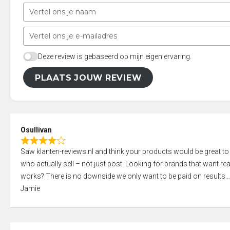
Deze review is gebaseerd op mijn eigen ervaring.
PLAATS JOUW REVIEW
Osullivan
R
Saw klanten-reviews.nl and think your products would be great to
a
who actually sell – not just post. Looking for brands that want real
t
works? There is no downside we only want to be paid on results
e
Jamie
d
4
,