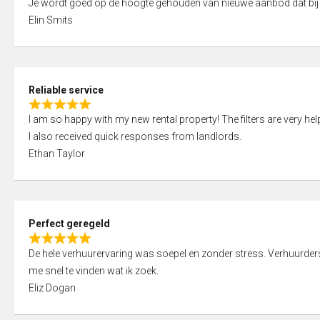
Je wordt goed op de hoogte gehouden van nieuwe aanbod dat bij
a
o
Elin Smits
t
u
e
t
d
o
5
f
Reliable service
,
5
R
0
I am so happy with my new rental property! The filters are very hel
a
o
I also received quick responses from landlords.
t
u
Ethan Taylor
e
t
d
o
5
f
,
5
Perfect geregeld
0
R
o
De hele verhuurervaring was soepel en zonder stress. Verhuurders r
a
u
me snel te vinden wat ik zoek.
t
t
Eliz Dogan
e
o
d
f