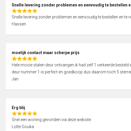
0
Snelle levering zonder problemen en eenvoudig te bestellen e
o
R
u
Snelle levering zonder problemen en eenvoudig te bestellen en te 
a
t
Hassen
t
o
e
f
d
5
5
moelijk contact maar scherpe prijs
,
R
0
Hele mooie stalen deur ontvangen ik had zelf 1 verkeerde bestel
a
o
deur nummer 1 is perfect en goedkoop dus daarom toch 5 sterre
t
u
Jan
e
t
d
o
5
f
,
5
Erg blij
0
R
o
Snel een woning gevonden via deze website.
a
u
Lotte Gouka
t