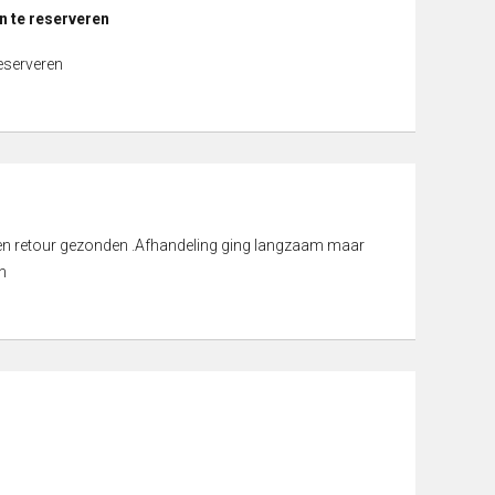
n te reserveren
reserveren
d en retour gezonden .Afhandeling ging langzaam maar
n