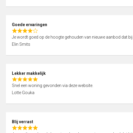
t
e
o
d
f
5
5
Goede ervaringen
,
R
0
Je wordt goed op de hoogte gehouden van nieuwe aanbod dat bij
a
o
Elin Smits
t
u
e
t
d
o
4
f
Lekker makkelijk
,
5
R
0
Snel een woning gevonden via deze website.
a
o
Lotte Gouka
t
u
e
t
d
o
5
f
Blij verrast
,
5
R
0