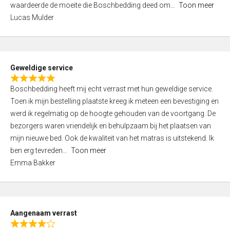
waardeerde de moeite die Boschbedding deed om
Toon meer
,
Lucas Mulder
0
o
u
t
Geweldige service
o
R
f
Boschbedding heeft mij echt verrast met hun geweldige service.
a
5
Toen ik mijn bestelling plaatste kreeg ik meteen een bevestiging en
t
werd ik regelmatig op de hoogte gehouden van de voortgang. De
e
bezorgers waren vriendelijk en behulpzaam bij het plaatsen van
d
mijn nieuwe bed. Ook de kwaliteit van het matras is uitstekend. Ik
5
ben erg tevreden
Toon meer
,
Emma Bakker
0
o
u
t
Aangenaam verrast
o
R