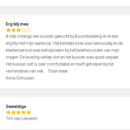
o
u
t
Erg blij mee
o
R
f
Ik heb onlangs een kussen gekocht bij Boschbedding en ik ben
a
5
erg blij met mijn aankoop. Het bestelproces was eenvoudig en de
t
klantenservice was behulpzaam bij het beantwoorden van mijn
e
vragen. De levering verliep vlot en het kussen was goed verpakt.
d
Het kussen zelf is zeer comfortabel en heeft geholpen bij het
3
verminderen van nek
Toon meer
,
Anna Schouten
0
o
u
t
Geweldige
o
R
f
Tim van Leeuwen
a
5
t