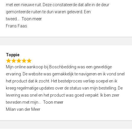
,
met een nieuwe ruit. Deze constateerde dat alle in de deur
0
gemonteerde ruiten te dun waren geleverd. Een
o
tweed
Toon meer
u
Frans Faas
t
o
f
5
Toppie
R
Mijn online aankoop bij Boschbedding was een geweldige
a
ervaring. De website was gemakkelijk te navigeren en ik vond snel
t
het product dat ik zocht. Het bestelproces verliep soepel en ik
e
kreeg regelmatige updates over de status van mijn bestelling. De
d
levering was snel en het product was goed verpakt. Ik ben zeer
5
tevreden met mijn
Toon meer
,
Milan van der Meer
0
o
u