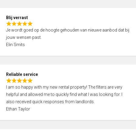
o
d
f
5
5
Blij verrast
,
R
0
Je wordt goed op de hoogte gehouden van nieuwe aanbod dat bij
a
o
jouw wensen past.
t
u
Elin Smits
e
t
d
o
5
f
,
5
Reliable service
0
R
o
I am so happy with my new rental property! The filters are very
a
u
helpful and allowed me to quickly find what I was looking for. I
t
t
also received quick responses from landlords.
e
o
Ethan Taylor
d
f
5
5
,
0