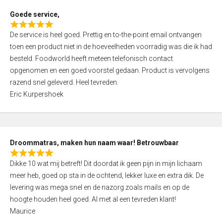
t
Goede service,
o
R
f
De service is heel goed. Prettig en to-the-point email ontvangen
a
5
toen een product niet in de hoeveelheden voorradig was die ik had
t
besteld. Foodworld heeft meteen telefonisch contact
e
opgenomen en een goed voorstel gedaan. Product is vervolgens
d
razend snel geleverd. Heel tevreden.
5
Eric Kurpershoek
,
0
o
u
Droommatras, maken hun naam waar! Betrouwbaar
t
R
o
Dikke 10 wat mij betreft! Dit doordat ik geen pijn in mijn lichaam
a
f
meer heb, goed op sta in de ochtend, lekker luxe en extra dik. De
t
5
levering was mega snel en de nazorg zoals mails en op de
e
hoogte houden heel goed. Al met al een tevreden klant!
d
Maurice
5