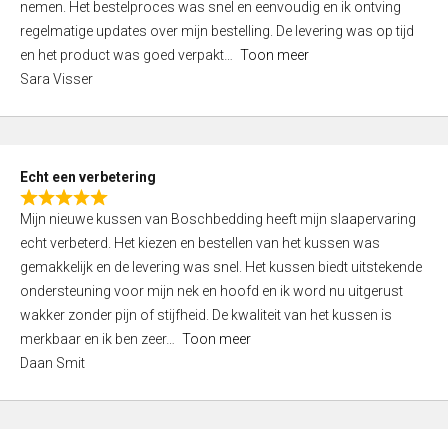
nemen. Het bestelproces was snel en eenvoudig en ik ontving
d
regelmatige updates over mijn bestelling. De levering was op tijd
4
en het product was goed verpakt
Toon meer
,
Sara Visser
0
o
u
t
Echt een verbetering
o
R
f
Mijn nieuwe kussen van Boschbedding heeft mijn slaapervaring
a
5
echt verbeterd. Het kiezen en bestellen van het kussen was
t
gemakkelijk en de levering was snel. Het kussen biedt uitstekende
e
ondersteuning voor mijn nek en hoofd en ik word nu uitgerust
d
wakker zonder pijn of stijfheid. De kwaliteit van het kussen is
5
merkbaar en ik ben zeer
Toon meer
,
Daan Smit
0
o
u