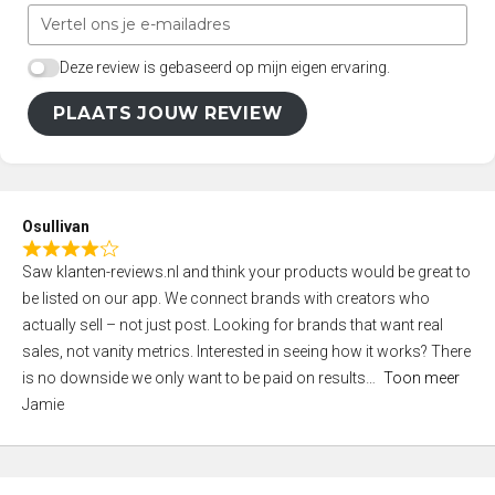
Deze review is gebaseerd op mijn eigen ervaring.
PLAATS JOUW REVIEW
Osullivan
R
Saw klanten-reviews.nl and think your products would be great to
a
be listed on our app. We connect brands with creators who
t
actually sell – not just post. Looking for brands that want real
e
sales, not vanity metrics. Interested in seeing how it works? There
d
is no downside we only want to be paid on results
Toon meer
4
Jamie
,
0
o