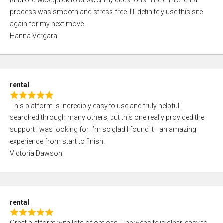
landlord was quick to answer my questions. The entire rental
e
o
process was smooth and stress-free. I’ll definitely use this site
d
f
again for my next move.
5
5
Hanna Vergara
,
0
o
u
rental
t
R
o
This platform is incredibly easy to use and truly helpful. I
a
f
searched through many others, but this one really provided the
t
5
support I was looking for. I’m so glad I found it—an amazing
e
experience from start to finish.
d
Victoria Dawson
5
,
0
o
rental
u
R
t
Great platform with lots of options. The website is clear, easy to