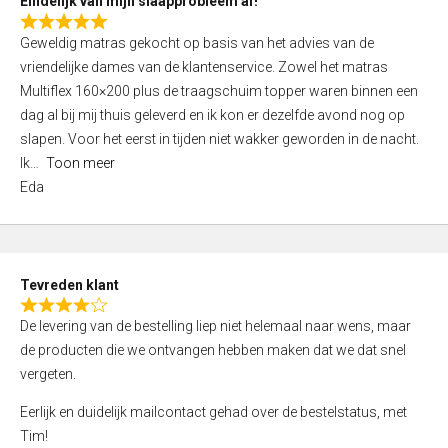
Eindelijk van mijn slaapprobleem af!
R
Geweldig matras gekocht op basis van het advies van de
a
vriendelijke dames van de klantenservice. Zowel het matras
t
Multiflex 160×200 plus de traagschuim topper waren binnen een
e
dag al bij mij thuis geleverd en ik kon er dezelfde avond nog op
d
slapen. Voor het eerst in tijden niet wakker geworden in de nacht.
5
Ik
Toon meer
,
Eda
0
o
u
t
Tevreden klant
o
R
f
De levering van de bestelling liep niet helemaal naar wens, maar
a
5
de producten die we ontvangen hebben maken dat we dat snel
t
vergeten.
e
d
Eerlijk en duidelijk mailcontact gehad over de bestelstatus, met
4
Tim!