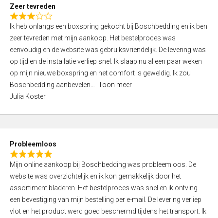
t
Zeer tevreden
o
R
f
Ik heb onlangs een boxspring gekocht bij Boschbedding en ik ben
a
5
zeer tevreden met mijn aankoop. Het bestelproces was
t
eenvoudig en de website was gebruiksvriendelijk. De levering was
e
op tijd en de installatie verliep snel. Ik slaap nu al een paar weken
d
op mijn nieuwe boxspring en het comfort is geweldig. Ik zou
3
Boschbedding aanbevelen
Toon meer
,
Julia Koster
0
o
u
t
Probleemloos
o
R
f
Mijn online aankoop bij Boschbedding was probleemloos. De
a
5
website was overzichtelijk en ik kon gemakkelijk door het
t
assortiment bladeren. Het bestelproces was snel en ik ontving
e
een bevestiging van mijn bestelling per e-mail. De levering verliep
d
vlot en het product werd goed beschermd tijdens het transport. Ik
5