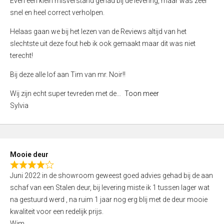
Even een klein misverstand gehad bij de levering, maar was zeer
5
a
snel en heel correct verholpen.
t
e
Helaas gaan we bij het lezen van de Reviews altijd van het
d
slechtste uit deze fout heb ik ook gemaakt maar dit was niet
4
terecht!
,
Bij deze alle lof aan Tim van mr. Noir!!
0
o
Wij zijn echt super tevreden met de
Toon meer
u
Sylvia
t
o
f
5
Mooie deur
R
Juni 2022 in de showroom geweest goed advies gehad bij de aan
a
schaf van een Stalen deur, bij levering miste ik 1 tussen lager wat
t
na gestuurd werd , na ruim 1 jaar nog erg blij met de deur mooie
e
kwaliteit voor een redelijk prijs.
d
Wim