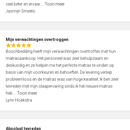
5
o
veel beter en ervaar
Toon meer
,
f
Jasmijn Smeets
0
5
o
u
t
Mijn verwachtingen overtroggen
o
R
f
Boschbedding heeft mijn verwachtingen overtroffen met hun
a
5
matrasaankoop. Het personeel was zeer behulpzaam en
t
deskundig en ze hielpen me het perfecte matras te vinden op
e
basis van mijn voorkeuren en behoeften. De levering verliep
d
probleemloos en de matras was van hoge kwaliteit. Ik ben zeer
5
tevreden met mijn slaapervaring sinds ik het nieuwe matras
,
heb
Toon meer
0
Lynn Hoekstra
o
u
t
o
Absoluut tevreden