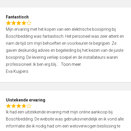
e
d
Fantastisch
5
R
,
Mijn ervaring met het kopen van een elektrische boxspring bij
a
0
Boschbedding was fantastisch. Het personeel was zeer attent en
t
o
nam de tijd om mijn behoeften en voorkeuren te begrijpen. Ze
e
u
gaven deskundig advies en begeleiding bij het kiezen van de juiste
d
t
boxspring. De levering verliep soepel en de installateurs waren
4
o
professioneel. Ik ben erg blij
Toon meer
,
f
Eva Kuijpers
0
5
o
u
t
Uistekende ervaring
o
R
f
Ik had een uitstekende ervaring met mijn online aankoop bij
a
5
Boschbedding. De website was gebruiksvriendelijk en ik vond alle
t
informatie die ik nodig had om een weloverwogen beslissing te
e