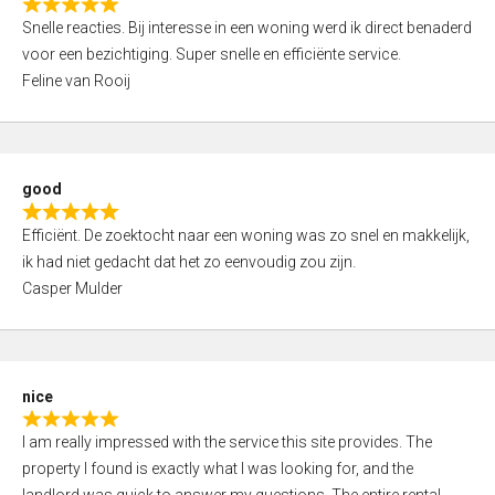
R
u
Snelle reacties. Bij interesse in een woning werd ik direct benaderd
a
t
voor een bezichtiging. Super snelle en efficiënte service.
t
o
Feline van Rooij
e
f
d
5
5
,
good
0
R
o
Efficiënt. De zoektocht naar een woning was zo snel en makkelijk,
a
u
ik had niet gedacht dat het zo eenvoudig zou zijn.
t
t
Casper Mulder
e
o
d
f
5
5
,
nice
0
R
o
I am really impressed with the service this site provides. The
a
u
property I found is exactly what I was looking for, and the
t
t