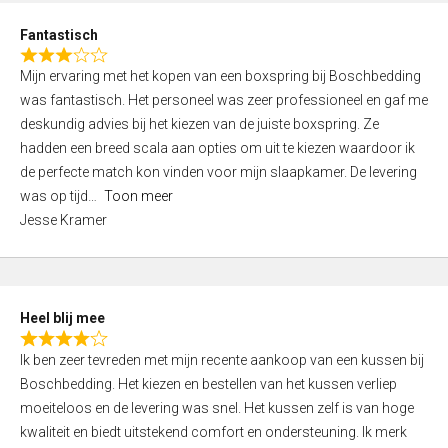
u
d
t
Fantastisch
4
o
R
,
f
Mijn ervaring met het kopen van een boxspring bij Boschbedding
a
0
5
was fantastisch. Het personeel was zeer professioneel en gaf me
t
o
deskundig advies bij het kiezen van de juiste boxspring. Ze
e
u
hadden een breed scala aan opties om uit te kiezen waardoor ik
d
t
de perfecte match kon vinden voor mijn slaapkamer. De levering
3
o
was op tijd
Toon meer
,
f
Jesse Kramer
0
5
o
u
t
Heel blij mee
o
R
f
Ik ben zeer tevreden met mijn recente aankoop van een kussen bij
a
5
Boschbedding. Het kiezen en bestellen van het kussen verliep
t
moeiteloos en de levering was snel. Het kussen zelf is van hoge
e
kwaliteit en biedt uitstekend comfort en ondersteuning. Ik merk
d