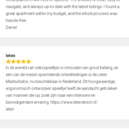
a
o
navigate, and always up-to-date with the latest listings. I found a
t
f
great apartment within my budget, and the whole process was
e
5
hassle-free.
d
Daniel
5
,
0
o
leten
u
R
t
In de wereld van seksspeeltjes is innovatie van groot belang, en
a
o
een van de meest opwindende ontwikkelingen is de Leten
t
f
Masturbator, nu beschikbaar in Nederland. Dit hoogwaardige,
e
5
ergonomisch ontworpen speeltje heeft de aandacht getrokken
d
van mannen die op zoek zijn naar een intensere en
5
bevredigendere ervaring. https://www.letendirect.nl/
,
leten
0
o
u