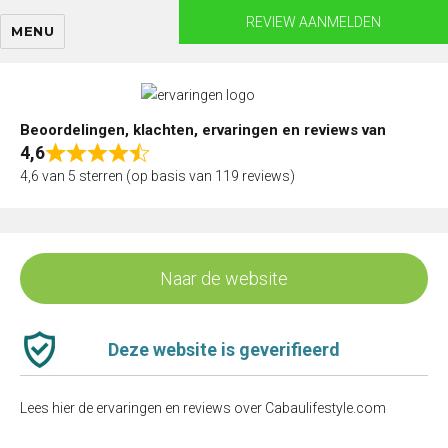
Skip
REVIEW AANMELDEN
MENU
to
content
Beoordelingen, klachten, ervaringen en reviews van
4,6
Rated
4,6 van 5 sterren (op basis van 119 reviews)
4,6
out
of
5
Naar de website
Deze website is geverifieerd
Lees hier de ervaringen en reviews over Cabaulifestyle.com