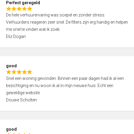
Perfect geregeld
o
R
u
De hele verhuurervaring was soepel en zonder stress.
a
t
Verhuurders reageren zeer snel. De filters zijn erg handig en helpen
t
o
me snel te vinden wat ik zoek.
e
f
Eliz Dogan
d
5
5
,
0
good
o
R
u
Snel een woning gevonden. Binnen een paar dagen had ik al een
a
t
bezichtiging en nu woon ik al in mijn nieuwe huis. Echt een
t
o
geweldige website.
e
f
Douwe Scholten
d
5
5
,
0
good
o