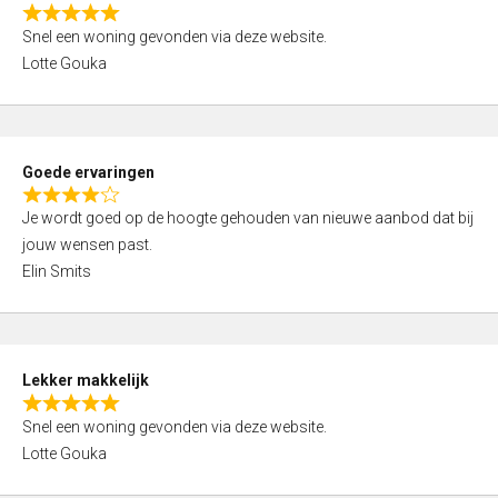
o
R
u
Snel een woning gevonden via deze website.
a
t
Lotte Gouka
t
o
e
f
d
5
5
Goede ervaringen
,
R
0
Je wordt goed op de hoogte gehouden van nieuwe aanbod dat bij
a
o
jouw wensen past.
t
u
Elin Smits
e
t
d
o
4
f
,
5
Lekker makkelijk
0
R
o
Snel een woning gevonden via deze website.
a
u
Lotte Gouka
t
t
e