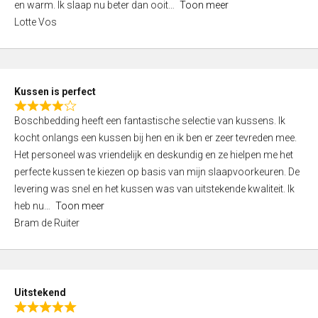
o
en warm. Ik slaap nu beter dan ooit
Toon meer
,
f
Lotte Vos
0
5
o
u
t
Kussen is perfect
o
R
f
Boschbedding heeft een fantastische selectie van kussens. Ik
a
5
kocht onlangs een kussen bij hen en ik ben er zeer tevreden mee.
t
Het personeel was vriendelijk en deskundig en ze hielpen me het
e
perfecte kussen te kiezen op basis van mijn slaapvoorkeuren. De
d
levering was snel en het kussen was van uitstekende kwaliteit. Ik
4
heb nu
Toon meer
,
Bram de Ruiter
0
o
u
t
Uitstekend
o
R
f