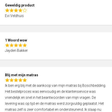
t
Geweldig product
o
R
f
Evi Veldhuis
a
5
t
e
d
1 Woord wow
4
R
,
Jayden Bakker
a
0
t
o
e
u
d
t
Blij met mijn matras
5
o
R
,
f
Ik ben erg blij met de aankoop van mijn matras bij Boschbedding.
a
0
5
Het bestelproces was eenvoudig en de klantenservice was
t
o
vriendelijk en snel in het beantwoorden van mijn vragen. De
e
u
levering was op tijd en de matras werd zorgvuldig geplaatst. Het
d
t
matras zelf is zeer comfortabel en ondersteunend. Ik slaap nu