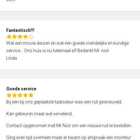
4
,
0
o
Fantastisch!!!
u
R
t
Wat een mooie deuren en wat een goede vriendelijke en kundige
a
o
service… Ons huis is nu helemaal af! Bedankt Mr. noir
t
f
Linda
e
5
d
4
,
Goede service
0
R
o
Bij een bij ons geplaatste taatsdeur was een ruit gesneuveld.
a
u
t
Kan gebeuren maar wel vervelend..
t
e
o
Contact opgenomen met Mr Noir om een nieuwe ruit te bestellen.
d
f
5
Ging even tijd overheen maar er kwam op afspraak een monteur
5