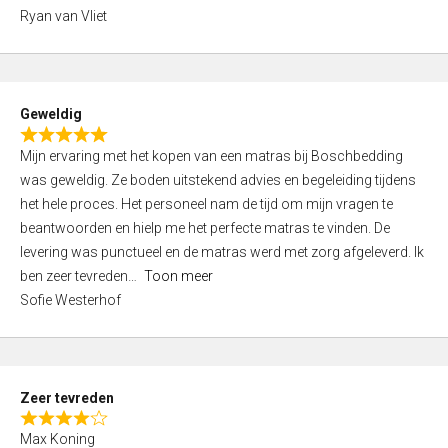
,
Ryan van Vliet
0
o
u
t
Geweldig
o
R
f
Mijn ervaring met het kopen van een matras bij Boschbedding
a
5
was geweldig. Ze boden uitstekend advies en begeleiding tijdens
t
het hele proces. Het personeel nam de tijd om mijn vragen te
e
beantwoorden en hielp me het perfecte matras te vinden. De
d
levering was punctueel en de matras werd met zorg afgeleverd. Ik
5
ben zeer tevreden
Toon meer
,
Sofie Westerhof
0
o
u
t
Zeer tevreden
o
R
f
Max Koning