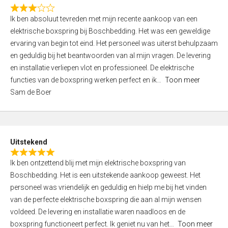
f
R
5
Ik ben absoluut tevreden met mijn recente aankoop van een
a
elektrische boxspring bij Boschbedding. Het was een geweldige
t
ervaring van begin tot eind. Het personeel was uiterst behulpzaam
e
en geduldig bij het beantwoorden van al mijn vragen. De levering
d
en installatie verliepen vlot en professioneel. De elektrische
3
functies van de boxspring werken perfect en ik
Toon meer
,
Sam de Boer
0
o
u
t
Uitstekend
o
R
f
Ik ben ontzettend blij met mijn elektrische boxspring van
a
5
Boschbedding. Het is een uitstekende aankoop geweest. Het
t
personeel was vriendelijk en geduldig en hielp me bij het vinden
e
van de perfecte elektrische boxspring die aan al mijn wensen
d
voldeed. De levering en installatie waren naadloos en de
5
boxspring functioneert perfect. Ik geniet nu van het
Toon meer