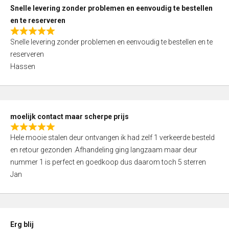
u
Snelle levering zonder problemen en eenvoudig te bestellen
t
en te reserveren
o
R
f
Snelle levering zonder problemen en eenvoudig te bestellen en te
a
5
reserveren
t
Hassen
e
d
5
,
moelijk contact maar scherpe prijs
0
R
o
Hele mooie stalen deur ontvangen ik had zelf 1 verkeerde besteld
a
u
en retour gezonden .Afhandeling ging langzaam maar deur
t
t
nummer 1 is perfect en goedkoop dus daarom toch 5 sterren
e
o
Jan
d
f
5
5
,
0
Erg blij