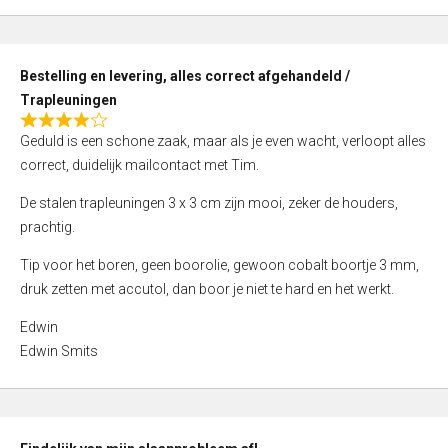
,
0
o
Bestelling en levering, alles correct afgehandeld /
u
Trapleuningen
t
R
o
Geduld is een schone zaak, maar als je even wacht, verloopt alles
a
f
correct, duidelijk mailcontact met Tim.
t
5
e
De stalen trapleuningen 3 x 3 cm zijn mooi, zeker de houders,
d
prachtig.
4
Tip voor het boren, geen boorolie, gewoon cobalt boortje 3 mm,
,
druk zetten met accutol, dan boor je niet te hard en het werkt.
0
o
Edwin
u
Edwin Smits
t
o
f
5