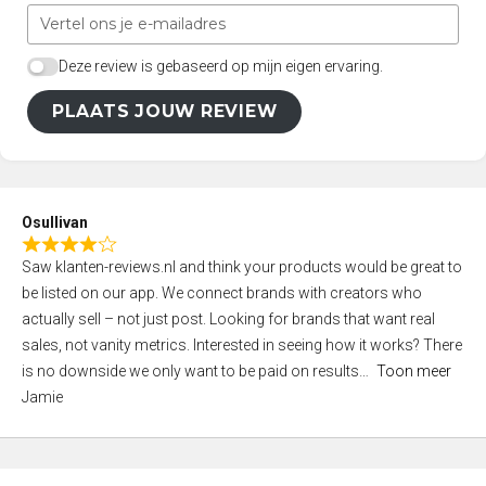
Deze review is gebaseerd op mijn eigen ervaring.
PLAATS JOUW REVIEW
Osullivan
R
Saw klanten-reviews.nl and think your products would be great to
a
be listed on our app. We connect brands with creators who
t
actually sell – not just post. Looking for brands that want real
e
sales, not vanity metrics. Interested in seeing how it works? There
d
is no downside we only want to be paid on results
Toon meer
4
Jamie
,
0
o