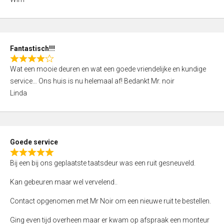
4
,
0
o
Fantastisch!!!
u
R
t
Wat een mooie deuren en wat een goede vriendelijke en kundige
a
o
service… Ons huis is nu helemaal af! Bedankt Mr. noir
t
f
Linda
e
5
d
4
,
Goede service
0
R
o
Bij een bij ons geplaatste taatsdeur was een ruit gesneuveld.
a
u
t
Kan gebeuren maar wel vervelend..
t
e
o
Contact opgenomen met Mr Noir om een nieuwe ruit te bestellen.
d
f
5
Ging even tijd overheen maar er kwam op afspraak een monteur
5