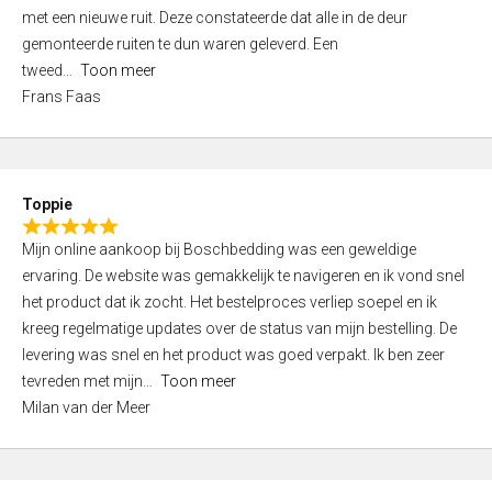
,
met een nieuwe ruit. Deze constateerde dat alle in de deur
0
gemonteerde ruiten te dun waren geleverd. Een
o
tweed
Toon meer
u
Frans Faas
t
o
f
5
Toppie
R
Mijn online aankoop bij Boschbedding was een geweldige
a
ervaring. De website was gemakkelijk te navigeren en ik vond snel
t
het product dat ik zocht. Het bestelproces verliep soepel en ik
e
kreeg regelmatige updates over de status van mijn bestelling. De
d
levering was snel en het product was goed verpakt. Ik ben zeer
5
tevreden met mijn
Toon meer
,
Milan van der Meer
0
o
u