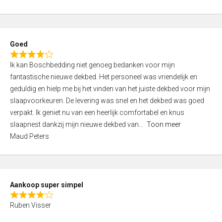
a
5
t
e
d
Goed
4
R
,
Ik kan Boschbedding niet genoeg bedanken voor mijn
a
0
fantastische nieuwe dekbed. Het personeel was vriendelijk en
t
o
geduldig en hielp me bij het vinden van het juiste dekbed voor mijn
e
u
slaapvoorkeuren. De levering was snel en het dekbed was goed
d
t
verpakt. Ik geniet nu van een heerlijk comfortabel en knus
4
o
slaapnest dankzij mijn nieuwe dekbed van
Toon meer
,
f
Maud Peters
0
5
o
u
t
Aankoop super simpel
o
R
f
Ruben Visser
a
5