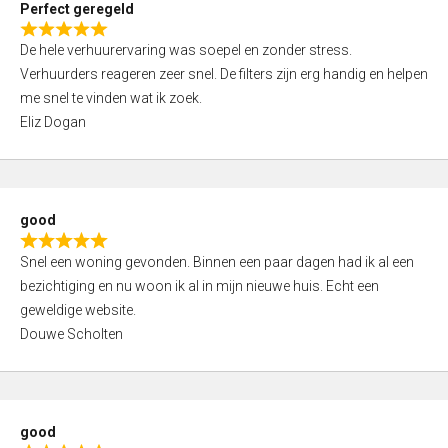
Perfect geregeld
o
R
u
De hele verhuurervaring was soepel en zonder stress.
a
t
Verhuurders reageren zeer snel. De filters zijn erg handig en helpen
t
o
me snel te vinden wat ik zoek.
e
f
Eliz Dogan
d
5
5
,
0
good
o
R
u
Snel een woning gevonden. Binnen een paar dagen had ik al een
a
t
bezichtiging en nu woon ik al in mijn nieuwe huis. Echt een
t
o
geweldige website.
e
f
Douwe Scholten
d
5
5
,
0
good
o