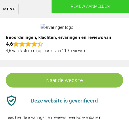
Skip
REVIEW AANMELDEN
MENU
to
content
Beoordelingen, klachten, ervaringen en reviews van
4,6
Rated
4,6 van 5 sterren (op basis van 119 reviews)
4,6
out
of
5
Naar de website
Deze website is geverifieerd
Lees hier de ervaringen en reviews over Boekenbalie.nl