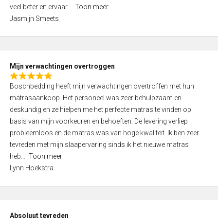
5
o
veel beter en ervaar
Toon meer
,
f
Jasmijn Smeets
0
5
o
u
t
Mijn verwachtingen overtroggen
o
R
f
Boschbedding heeft mijn verwachtingen overtroffen met hun
a
5
matrasaankoop. Het personeel was zeer behulpzaam en
t
deskundig en ze hielpen me het perfecte matras te vinden op
e
basis van mijn voorkeuren en behoeften. De levering verliep
d
probleemloos en de matras was van hoge kwaliteit. Ik ben zeer
5
tevreden met mijn slaapervaring sinds ik het nieuwe matras
,
heb
Toon meer
0
Lynn Hoekstra
o
u
t
o
Absoluut tevreden