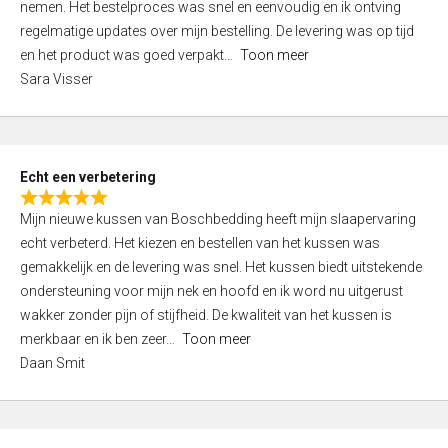
nemen. Het bestelproces was snel en eenvoudig en ik ontving
d
regelmatige updates over mijn bestelling. De levering was op tijd
4
en het product was goed verpakt
Toon meer
,
Sara Visser
0
o
u
t
Echt een verbetering
o
R
f
Mijn nieuwe kussen van Boschbedding heeft mijn slaapervaring
a
5
echt verbeterd. Het kiezen en bestellen van het kussen was
t
gemakkelijk en de levering was snel. Het kussen biedt uitstekende
e
ondersteuning voor mijn nek en hoofd en ik word nu uitgerust
d
wakker zonder pijn of stijfheid. De kwaliteit van het kussen is
5
merkbaar en ik ben zeer
Toon meer
,
Daan Smit
0
o
u