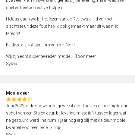
Even een klein misverstand gehad bij de levering, maar was zeer
5
a
snel en heel correct verholpen.
t
e
Helaas gaan we bij het lezen van de Reviews altijd van het
d
slechtste uit deze fout heb ik ook gemaakt maar dit was niet
4
terecht!
,
Bij deze alle lof aan Tim van mr. Noir!!
0
o
Wij zijn echt super tevreden met de
Toon meer
u
Sylvia
t
o
f
5
Mooie deur
R
Juni 2022 in de showroom geweest goed advies gehad bij de aan
a
schaf van een Stalen deur, bij levering miste ik 1 tussen lager wat
t
na gestuurd werd , na ruim 1 jaar nog erg blij met de deur mooie
e
kwaliteit voor een redelijk prijs.
d
Wim