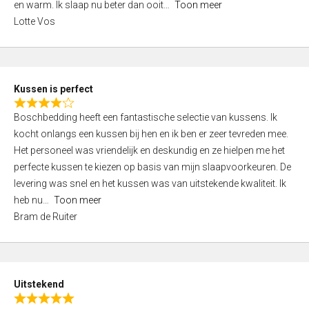
o
en warm. Ik slaap nu beter dan ooit
Toon meer
,
f
Lotte Vos
0
5
o
u
t
Kussen is perfect
o
R
f
Boschbedding heeft een fantastische selectie van kussens. Ik
a
5
kocht onlangs een kussen bij hen en ik ben er zeer tevreden mee.
t
Het personeel was vriendelijk en deskundig en ze hielpen me het
e
perfecte kussen te kiezen op basis van mijn slaapvoorkeuren. De
d
levering was snel en het kussen was van uitstekende kwaliteit. Ik
4
heb nu
Toon meer
,
Bram de Ruiter
0
o
u
t
Uitstekend
o
R
f