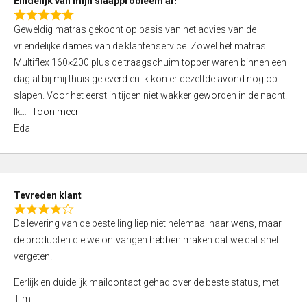
Eindelijk van mijn slaapprobleem af!
R
Geweldig matras gekocht op basis van het advies van de
a
vriendelijke dames van de klantenservice. Zowel het matras
t
Multiflex 160×200 plus de traagschuim topper waren binnen een
e
dag al bij mij thuis geleverd en ik kon er dezelfde avond nog op
d
slapen. Voor het eerst in tijden niet wakker geworden in de nacht.
5
Ik
Toon meer
,
Eda
0
o
u
t
Tevreden klant
o
R
f
De levering van de bestelling liep niet helemaal naar wens, maar
a
5
de producten die we ontvangen hebben maken dat we dat snel
t
vergeten.
e
d
Eerlijk en duidelijk mailcontact gehad over de bestelstatus, met
4
Tim!