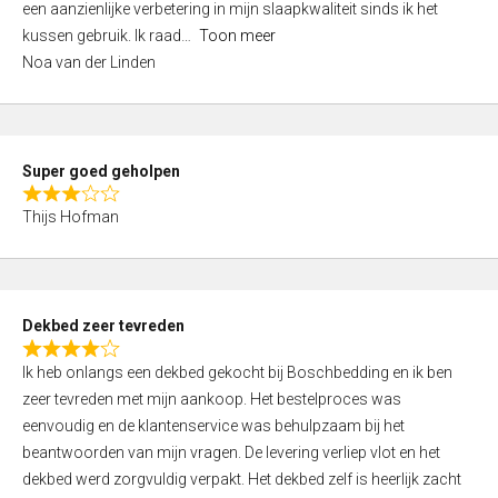
een aanzienlijke verbetering in mijn slaapkwaliteit sinds ik het
4
kussen gebruik. Ik raad
Toon meer
,
Noa van der Linden
0
o
u
t
Super goed geholpen
o
R
f
Thijs Hofman
a
5
t
e
d
Dekbed zeer tevreden
3
R
,
Ik heb onlangs een dekbed gekocht bij Boschbedding en ik ben
a
0
zeer tevreden met mijn aankoop. Het bestelproces was
t
o
eenvoudig en de klantenservice was behulpzaam bij het
e
u
beantwoorden van mijn vragen. De levering verliep vlot en het
d
t
dekbed werd zorgvuldig verpakt. Het dekbed zelf is heerlijk zacht
4