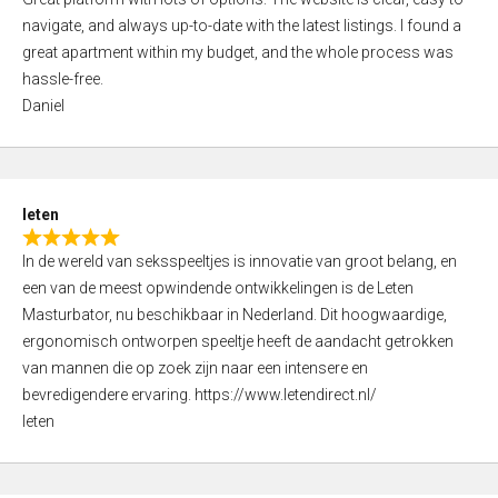
a
o
navigate, and always up-to-date with the latest listings. I found a
t
f
great apartment within my budget, and the whole process was
e
5
hassle-free.
d
Daniel
5
,
0
o
leten
u
R
t
In de wereld van seksspeeltjes is innovatie van groot belang, en
a
o
een van de meest opwindende ontwikkelingen is de Leten
t
f
Masturbator, nu beschikbaar in Nederland. Dit hoogwaardige,
e
5
ergonomisch ontworpen speeltje heeft de aandacht getrokken
d
van mannen die op zoek zijn naar een intensere en
5
bevredigendere ervaring. https://www.letendirect.nl/
,
leten
0
o
u