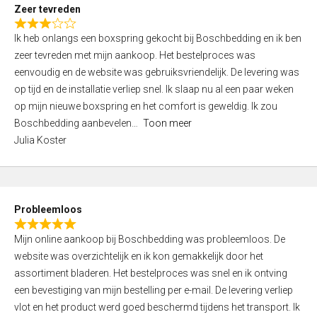
t
Zeer tevreden
o
R
f
Ik heb onlangs een boxspring gekocht bij Boschbedding en ik ben
a
5
zeer tevreden met mijn aankoop. Het bestelproces was
t
eenvoudig en de website was gebruiksvriendelijk. De levering was
e
op tijd en de installatie verliep snel. Ik slaap nu al een paar weken
d
op mijn nieuwe boxspring en het comfort is geweldig. Ik zou
3
Boschbedding aanbevelen
Toon meer
,
Julia Koster
0
o
u
t
Probleemloos
o
R
f
Mijn online aankoop bij Boschbedding was probleemloos. De
a
5
website was overzichtelijk en ik kon gemakkelijk door het
t
assortiment bladeren. Het bestelproces was snel en ik ontving
e
een bevestiging van mijn bestelling per e-mail. De levering verliep
d
vlot en het product werd goed beschermd tijdens het transport. Ik
5