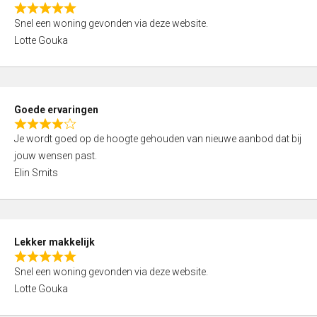
o
R
u
Snel een woning gevonden via deze website.
a
t
Lotte Gouka
t
o
e
f
d
5
5
Goede ervaringen
,
R
0
Je wordt goed op de hoogte gehouden van nieuwe aanbod dat bij
a
o
jouw wensen past.
t
u
Elin Smits
e
t
d
o
4
f
,
5
Lekker makkelijk
0
R
o
Snel een woning gevonden via deze website.
a
u
Lotte Gouka
t
t
e