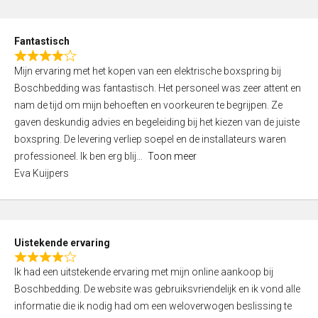
e
d
Fantastisch
5
R
,
Mijn ervaring met het kopen van een elektrische boxspring bij
a
0
Boschbedding was fantastisch. Het personeel was zeer attent en
t
o
nam de tijd om mijn behoeften en voorkeuren te begrijpen. Ze
e
u
gaven deskundig advies en begeleiding bij het kiezen van de juiste
d
t
boxspring. De levering verliep soepel en de installateurs waren
4
o
professioneel. Ik ben erg blij
Toon meer
,
f
Eva Kuijpers
0
5
o
u
t
Uistekende ervaring
o
R
f
Ik had een uitstekende ervaring met mijn online aankoop bij
a
5
Boschbedding. De website was gebruiksvriendelijk en ik vond alle
t
informatie die ik nodig had om een weloverwogen beslissing te
e