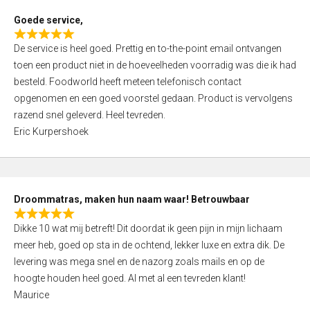
t
Goede service,
o
R
f
De service is heel goed. Prettig en to-the-point email ontvangen
a
5
toen een product niet in de hoeveelheden voorradig was die ik had
t
besteld. Foodworld heeft meteen telefonisch contact
e
opgenomen en een goed voorstel gedaan. Product is vervolgens
d
razend snel geleverd. Heel tevreden.
5
Eric Kurpershoek
,
0
o
u
Droommatras, maken hun naam waar! Betrouwbaar
t
R
o
Dikke 10 wat mij betreft! Dit doordat ik geen pijn in mijn lichaam
a
f
meer heb, goed op sta in de ochtend, lekker luxe en extra dik. De
t
5
levering was mega snel en de nazorg zoals mails en op de
e
hoogte houden heel goed. Al met al een tevreden klant!
d
Maurice
5