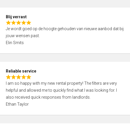
o
d
f
5
5
Blij verrast
,
R
0
Je wordt goed op de hoogte gehouden van nieuwe aanbod dat bij
a
o
jouw wensen past.
t
u
Elin Smits
e
t
d
o
5
f
,
5
Reliable service
0
R
o
I am so happy with my new rental property! The filters are very
a
u
helpful and allowed me to quickly find what I was looking for. I
t
t
also received quick responses from landlords.
e
o
Ethan Taylor
d
f
5
5
,
0