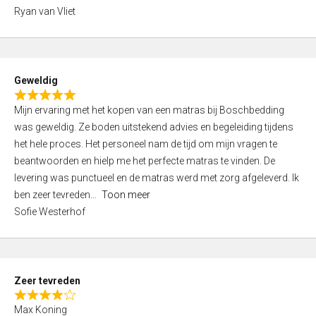
,
Ryan van Vliet
0
o
u
t
Geweldig
o
R
f
Mijn ervaring met het kopen van een matras bij Boschbedding
a
5
was geweldig. Ze boden uitstekend advies en begeleiding tijdens
t
het hele proces. Het personeel nam de tijd om mijn vragen te
e
beantwoorden en hielp me het perfecte matras te vinden. De
d
levering was punctueel en de matras werd met zorg afgeleverd. Ik
5
ben zeer tevreden
Toon meer
,
Sofie Westerhof
0
o
u
t
Zeer tevreden
o
R
f
Max Koning