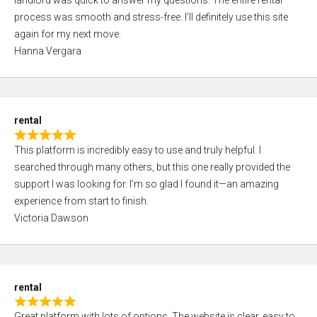
landlord was quick to answer my questions. The entire rental
e
o
process was smooth and stress-free. I’ll definitely use this site
d
f
again for my next move.
5
5
Hanna Vergara
,
0
o
u
rental
t
R
o
This platform is incredibly easy to use and truly helpful. I
a
f
searched through many others, but this one really provided the
t
5
support I was looking for. I’m so glad I found it—an amazing
e
experience from start to finish.
d
Victoria Dawson
5
,
0
o
rental
u
R
t
Great platform with lots of options. The website is clear, easy to