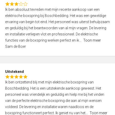
f
R
5
Ik ben absoluut tevreden met mijn recente aankoop van een
a
elektrische boxspring bij Boschbedding. Het was een geweldige
t
ervaring van begin tot eind. Het personeel was uiterst behulpzaam
e
en geduldig bij het beantwoorden van al mijn vragen. De levering
d
en installatie verliepen vlot en professioneel. De elektrische
3
functies van de boxspring werken perfect en ik
Toon meer
,
Sam de Boer
0
o
u
t
Uitstekend
o
R
f
Ik ben ontzettend blij met mijn elektrische boxspring van
a
5
Boschbedding. Het is een uitstekende aankoop geweest. Het
t
personeel was vriendelijk en geduldig en hielp me bij het vinden
e
van de perfecte elektrische boxspring die aan al mijn wensen
d
voldeed. De levering en installatie waren naadloos en de
5
boxspring functioneert perfect. Ik geniet nu van het
Toon meer