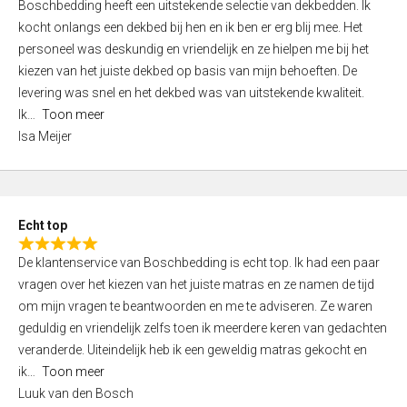
Boschbedding heeft een uitstekende selectie van dekbedden. Ik
a
5
kocht onlangs een dekbed bij hen en ik ben er erg blij mee. Het
t
personeel was deskundig en vriendelijk en ze hielpen me bij het
e
kiezen van het juiste dekbed op basis van mijn behoeften. De
d
levering was snel en het dekbed was van uitstekende kwaliteit.
5
Ik
Toon meer
,
Isa Meijer
0
o
u
t
Echt top
o
R
f
De klantenservice van Boschbedding is echt top. Ik had een paar
a
5
vragen over het kiezen van het juiste matras en ze namen de tijd
t
om mijn vragen te beantwoorden en me te adviseren. Ze waren
e
geduldig en vriendelijk zelfs toen ik meerdere keren van gedachten
d
veranderde. Uiteindelijk heb ik een geweldig matras gekocht en
5
ik
Toon meer
,
Luuk van den Bosch
0