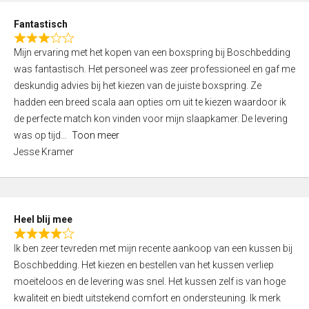
u
d
t
Fantastisch
4
o
R
,
f
Mijn ervaring met het kopen van een boxspring bij Boschbedding
a
0
5
was fantastisch. Het personeel was zeer professioneel en gaf me
t
o
deskundig advies bij het kiezen van de juiste boxspring. Ze
e
u
hadden een breed scala aan opties om uit te kiezen waardoor ik
d
t
de perfecte match kon vinden voor mijn slaapkamer. De levering
3
o
was op tijd
Toon meer
,
f
Jesse Kramer
0
5
o
u
t
Heel blij mee
o
R
f
Ik ben zeer tevreden met mijn recente aankoop van een kussen bij
a
5
Boschbedding. Het kiezen en bestellen van het kussen verliep
t
moeiteloos en de levering was snel. Het kussen zelf is van hoge
e
kwaliteit en biedt uitstekend comfort en ondersteuning. Ik merk
d