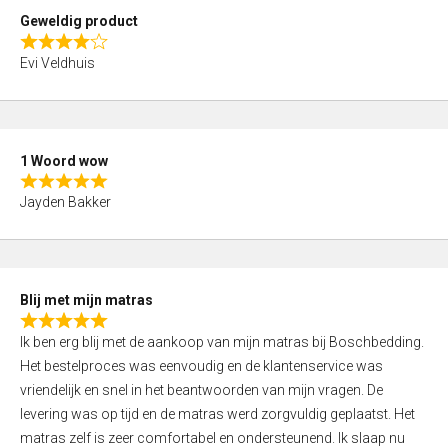
t
Geweldig product
o
R
f
Evi Veldhuis
a
5
t
e
d
1 Woord wow
4
R
,
Jayden Bakker
a
0
t
o
e
u
d
t
Blij met mijn matras
5
o
R
,
f
Ik ben erg blij met de aankoop van mijn matras bij Boschbedding.
a
0
5
Het bestelproces was eenvoudig en de klantenservice was
t
o
vriendelijk en snel in het beantwoorden van mijn vragen. De
e
u
levering was op tijd en de matras werd zorgvuldig geplaatst. Het
d
t
matras zelf is zeer comfortabel en ondersteunend. Ik slaap nu