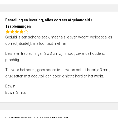
,
0
o
Bestelling en levering, alles correct afgehandeld /
u
Trapleuningen
t
R
o
Geduld is een schone zaak, maar als je even wacht, verloopt alles
a
f
correct, duidelijk mailcontact met Tim.
t
5
e
De stalen trapleuningen 3 x 3 cm zijn mooi, zeker de houders,
d
prachtig.
4
Tip voor het boren, geen boorolie, gewoon cobalt boortje 3 mm,
,
druk zetten met accutol, dan boor je niet te hard en het werkt.
0
o
Edwin
u
Edwin Smits
t
o
f
5