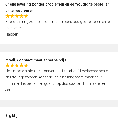
u
Snelle levering zonder problemen en eenvoudig te bestellen
t
en te reserveren
o
R
f
Snelle levering zonder problemen en eenvoudig te bestellen en te
a
5
reserveren
t
Hassen
e
d
5
,
moelijk contact maar scherpe prijs
0
R
o
Hele mooie stalen deur ontvangen ik had zelf 1 verkeerde besteld
a
u
en retour gezonden .Afhandeling ging langzaam maar deur
t
t
nummer 1 is perfect en goedkoop dus daarom toch 5 sterren
e
o
Jan
d
f
5
5
,
0
Erg blij