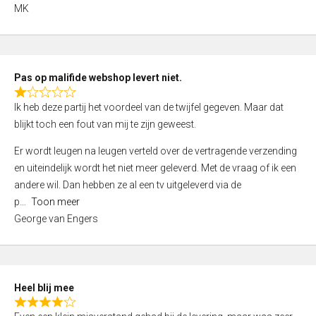
,
MK
0
o
u
t
Pas op malifide webshop levert niet.
o
R
Ik heb deze partij het voordeel van de twijfel gegeven. Maar dat
f
a
blijkt toch een fout van mij te zijn geweest.
5
t
e
Er wordt leugen na leugen verteld over de vertragende verzending
d
en uiteindelijk wordt het niet meer geleverd. Met de vraag of ik een
1
andere wil. Dan hebben ze al een tv uitgeleverd via de
,
p
Toon meer
0
George van Engers
o
u
t
o
Heel blij mee
f
R