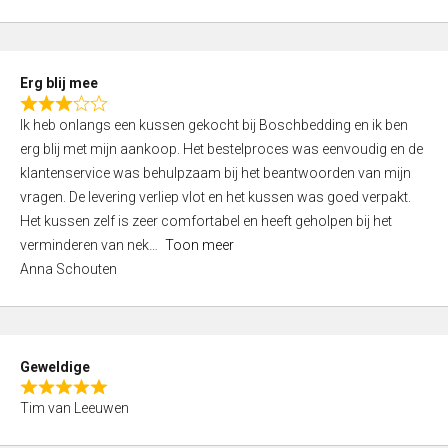
o
u
t
Erg blij mee
o
R
f
Ik heb onlangs een kussen gekocht bij Boschbedding en ik ben
a
5
erg blij met mijn aankoop. Het bestelproces was eenvoudig en de
t
klantenservice was behulpzaam bij het beantwoorden van mijn
e
vragen. De levering verliep vlot en het kussen was goed verpakt.
d
Het kussen zelf is zeer comfortabel en heeft geholpen bij het
3
verminderen van nek
Toon meer
,
Anna Schouten
0
o
u
t
Geweldige
o
R
f
Tim van Leeuwen
a
5
t