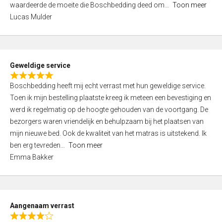
waardeerde de moeite die Boschbedding deed om
Toon meer
,
Lucas Mulder
0
o
u
t
Geweldige service
o
R
f
Boschbedding heeft mij echt verrast met hun geweldige service.
a
5
Toen ik mijn bestelling plaatste kreeg ik meteen een bevestiging en
t
werd ik regelmatig op de hoogte gehouden van de voortgang. De
e
bezorgers waren vriendelijk en behulpzaam bij het plaatsen van
d
mijn nieuwe bed. Ook de kwaliteit van het matras is uitstekend. Ik
5
ben erg tevreden
Toon meer
,
Emma Bakker
0
o
u
t
Aangenaam verrast
o
R