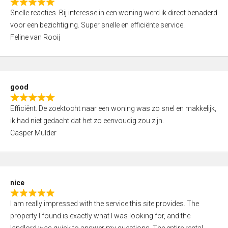
R
u
Snelle reacties. Bij interesse in een woning werd ik direct benaderd
a
t
voor een bezichtiging. Super snelle en efficiënte service.
t
o
Feline van Rooij
e
f
d
5
5
,
good
0
R
o
Efficiënt. De zoektocht naar een woning was zo snel en makkelijk,
a
u
ik had niet gedacht dat het zo eenvoudig zou zijn.
t
t
Casper Mulder
e
o
d
f
5
5
,
nice
0
R
o
I am really impressed with the service this site provides. The
a
u
property I found is exactly what I was looking for, and the
t
t