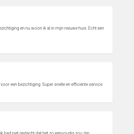
ichtiging en nu woon ik al in mijn nieuwe huis. Echt een
 voor een bezichtiging. Super snelle en efficiënte service.
ik had niet gedacht dat het zo eenvoudig zou zijn.