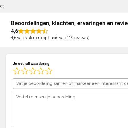
ct
Beoordelingen, klachten, ervaringen en revi
4,6
Rated
4,6 van 5 sterren (op basis van 119 reviews)
4,6
out
of
5
Je overall waardering