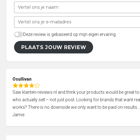
Deze review is gebaseerd op mijn eigen ervaring.
PLAATS JOUW REVIEW
Osullivan
R
Saw klanten-reviews.nl and think your products would be great to
a
who actually sell – not just post. Looking for brands that want real
t
works? There is no downside we only want to be paid on results
e
Jamie
d
4
,