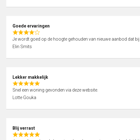
t
e
o
d
f
5
5
Goede ervaringen
,
R
0
Je wordt goed op de hoogte gehouden van nieuwe aanbod dat bij
a
o
Elin Smits
t
u
e
t
d
o
4
f
Lekker makkelijk
,
5
R
0
Snel een woning gevonden via deze website.
a
o
Lotte Gouka
t
u
e
t
d
o
5
f
Blij verrast
,
5
R
0