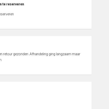
n te reserveren
reserveren
d en retour gezonden .Afhandeling ging langzaam maar
n