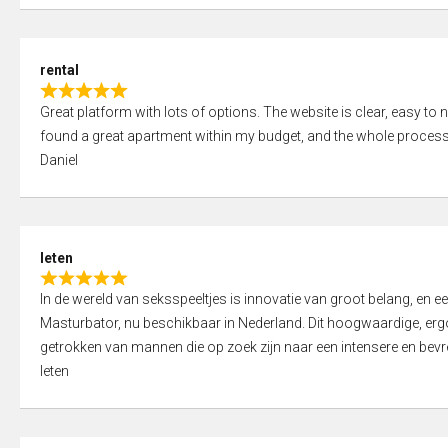
d
5
5
,
rental
0
R
o
Great platform with lots of options. The website is clear, easy to na
a
u
found a great apartment within my budget, and the whole process
t
t
Daniel
e
o
d
f
5
5
,
leten
0
R
o
In de wereld van seksspeeltjes is innovatie van groot belang, en 
a
u
Masturbator, nu beschikbaar in Nederland. Dit hoogwaardige, er
t
t
getrokken van mannen die op zoek zijn naar een intensere en bevre
e
o
leten
d
f
5
5
,