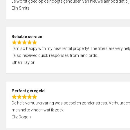
Je wordt goed op de hoogte gehouden van nieuwe aanbod dat bij
a
o
Elin Smits
t
u
e
t
d
o
5
f
Reliable service
,
5
R
0
I am so happy with my new rental property! The filters are very hel
a
o
I also received quick responses from landlords.
t
u
Ethan Taylor
e
t
d
o
5
f
,
5
Perfect geregeld
0
R
o
De hele verhuurervaring was soepel en zonder stress. Verhuurders r
a
u
me snel te vinden wat ik zoek.
t
t
Eliz Dogan
e
o
d
f