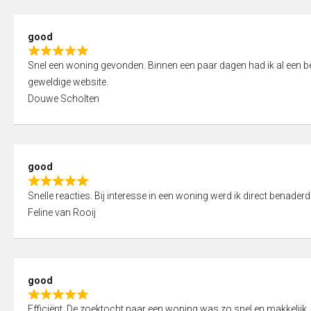
5
5
,
good
0
R
o
Snel een woning gevonden. Binnen een paar dagen had ik al een bez
a
u
geweldige website.
t
t
Douwe Scholten
e
o
d
f
5
5
,
good
0
R
o
Snelle reacties. Bij interesse in een woning werd ik direct benaderd
a
u
Feline van Rooij
t
t
e
o
d
f
5
5
good
,
R
0
Efficiënt. De zoektocht naar een woning was zo snel en makkelijk, 