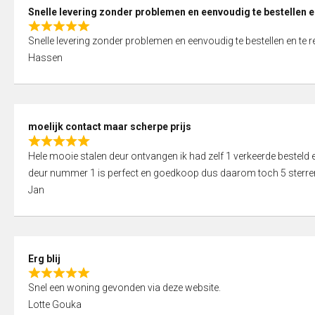
0
Snelle levering zonder problemen en eenvoudig te bestellen e
o
R
u
Snelle levering zonder problemen en eenvoudig te bestellen en te 
a
t
Hassen
t
o
e
f
d
5
5
moelijk contact maar scherpe prijs
,
R
0
Hele mooie stalen deur ontvangen ik had zelf 1 verkeerde bestel
a
o
deur nummer 1 is perfect en goedkoop dus daarom toch 5 sterre
t
u
Jan
e
t
d
o
5
f
,
5
Erg blij
0
R
o
Snel een woning gevonden via deze website.
a
u
Lotte Gouka
t