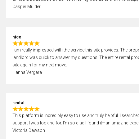
a
o
Casper Mulder
t
u
e
t
d
o
5
f
nice
,
5
R
0
I am really impressed with the service this site provides. The prope
a
o
landlord was quick to answer my questions. The entire rental proce
t
u
site again for my next move.
e
t
Hanna Vergara
d
o
5
f
,
5
0
rental
o
R
u
This platform is incredibly easy to use and truly helpful. I search
a
t
support I was looking for. I’m so glad I found it—an amazing exper
t
o
Victoria Dawson
e
f