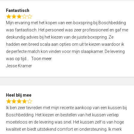
u
d
t
Fantastisch
4
o
R
,
f
Mijn ervaring met het kopen van een boxspring bij Boschbedding
a
0
5
was fantastisch. Het personeel was zeer professioneel en gaf me
t
o
deskundig advies bij het kiezen van de juiste boxspring. Ze
e
u
hadden een breed scala aan opties om uit te kiezen waardoor ik
d
t
de perfecte match kon vinden voor mijn slaapkamer. De levering
3
o
was op tijd
Toon meer
,
f
Jesse Kramer
0
5
o
u
t
Heel blij mee
o
R
f
Ik ben zeer tevreden met mijn recente aankoop van een kussen bij
a
5
Boschbedding. Het kiezen en bestellen van het kussen verliep
t
moeiteloos en de levering was snel. Het kussen zelf is van hoge
e
kwaliteit en biedt uitstekend comfort en ondersteuning. Ik merk
d