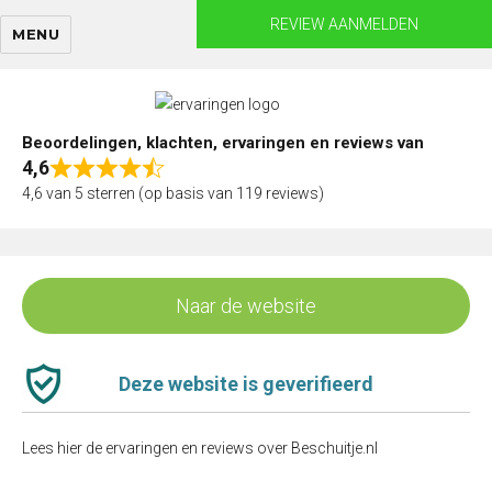
Skip
REVIEW AANMELDEN
MENU
to
content
Beoordelingen, klachten, ervaringen en reviews van
4,6
Rated
4,6 van 5 sterren (op basis van 119 reviews)
4,6
out
of
5
Naar de website
Deze website is geverifieerd
Lees hier de ervaringen en reviews over Beschuitje.nl