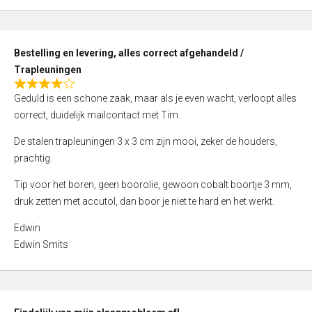
,
0
o
Bestelling en levering, alles correct afgehandeld /
u
Trapleuningen
t
R
o
Geduld is een schone zaak, maar als je even wacht, verloopt alles
a
f
correct, duidelijk mailcontact met Tim.
t
5
e
De stalen trapleuningen 3 x 3 cm zijn mooi, zeker de houders,
d
prachtig.
4
Tip voor het boren, geen boorolie, gewoon cobalt boortje 3 mm,
,
druk zetten met accutol, dan boor je niet te hard en het werkt.
0
o
Edwin
u
Edwin Smits
t
o
f
5