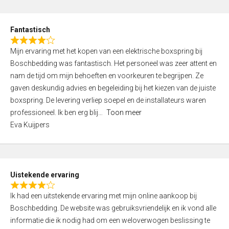
e
d
Fantastisch
5
R
,
Mijn ervaring met het kopen van een elektrische boxspring bij
a
0
Boschbedding was fantastisch. Het personeel was zeer attent en
t
o
nam de tijd om mijn behoeften en voorkeuren te begrijpen. Ze
e
u
gaven deskundig advies en begeleiding bij het kiezen van de juiste
d
t
boxspring. De levering verliep soepel en de installateurs waren
4
o
professioneel. Ik ben erg blij
Toon meer
,
f
Eva Kuijpers
0
5
o
u
t
Uistekende ervaring
o
R
f
Ik had een uitstekende ervaring met mijn online aankoop bij
a
5
Boschbedding. De website was gebruiksvriendelijk en ik vond alle
t
informatie die ik nodig had om een weloverwogen beslissing te
e