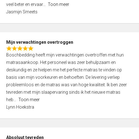
5
o
veel beter en ervaar
Toon meer
,
f
Jasmijn Smeets
0
5
o
u
t
Mijn verwachtingen overtroggen
o
R
f
Boschbedding heeft mijn verwachtingen overtroffen met hun
a
5
matrasaankoop. Het personeel was zeer behulpzaam en
t
deskundig en ze hielpen me het perfecte matras te vinden op
e
basis van mijn voorkeuren en behoeften. De levering verliep
d
probleemloos en de matras was van hoge kwaliteit. Ik ben zeer
5
tevreden met mijn slaapervaring sinds ik het nieuwe matras
,
heb
Toon meer
0
Lynn Hoekstra
o
u
t
o
Absoluut tevreden