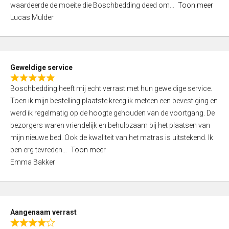
waardeerde de moeite die Boschbedding deed om
Toon meer
,
Lucas Mulder
0
o
u
t
Geweldige service
o
R
f
Boschbedding heeft mij echt verrast met hun geweldige service.
a
5
Toen ik mijn bestelling plaatste kreeg ik meteen een bevestiging en
t
werd ik regelmatig op de hoogte gehouden van de voortgang. De
e
bezorgers waren vriendelijk en behulpzaam bij het plaatsen van
d
mijn nieuwe bed. Ook de kwaliteit van het matras is uitstekend. Ik
5
ben erg tevreden
Toon meer
,
Emma Bakker
0
o
u
t
Aangenaam verrast
o
R