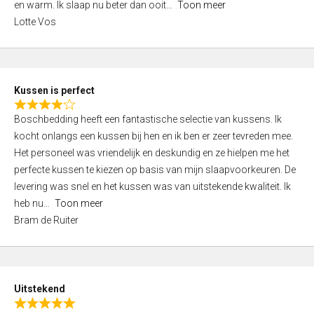
o
en warm. Ik slaap nu beter dan ooit
Toon meer
,
f
Lotte Vos
0
5
o
u
t
Kussen is perfect
o
R
f
Boschbedding heeft een fantastische selectie van kussens. Ik
a
5
kocht onlangs een kussen bij hen en ik ben er zeer tevreden mee.
t
Het personeel was vriendelijk en deskundig en ze hielpen me het
e
perfecte kussen te kiezen op basis van mijn slaapvoorkeuren. De
d
levering was snel en het kussen was van uitstekende kwaliteit. Ik
4
heb nu
Toon meer
,
Bram de Ruiter
0
o
u
t
Uitstekend
o
R
f