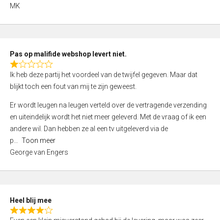
,
MK
0
o
u
t
Pas op malifide webshop levert niet.
o
R
Ik heb deze partij het voordeel van de twijfel gegeven. Maar dat
f
a
blijkt toch een fout van mij te zijn geweest.
5
t
e
Er wordt leugen na leugen verteld over de vertragende verzending
d
en uiteindelijk wordt het niet meer geleverd. Met de vraag of ik een
1
andere wil. Dan hebben ze al een tv uitgeleverd via de
,
p
Toon meer
0
George van Engers
o
u
t
o
Heel blij mee
f
R