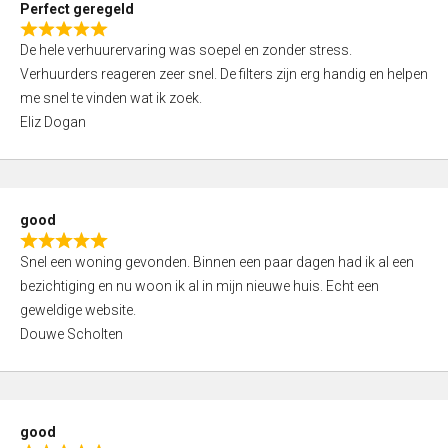
Perfect geregeld
o
R
u
De hele verhuurervaring was soepel en zonder stress.
a
t
Verhuurders reageren zeer snel. De filters zijn erg handig en helpen
t
o
me snel te vinden wat ik zoek.
e
f
Eliz Dogan
d
5
5
,
0
good
o
R
u
Snel een woning gevonden. Binnen een paar dagen had ik al een
a
t
bezichtiging en nu woon ik al in mijn nieuwe huis. Echt een
t
o
geweldige website.
e
f
Douwe Scholten
d
5
5
,
0
good
o