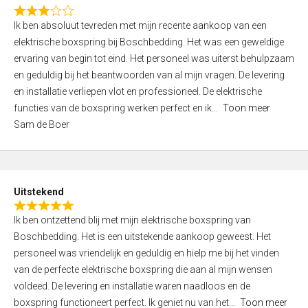
f
R
5
Ik ben absoluut tevreden met mijn recente aankoop van een
a
elektrische boxspring bij Boschbedding. Het was een geweldige
t
ervaring van begin tot eind. Het personeel was uiterst behulpzaam
e
en geduldig bij het beantwoorden van al mijn vragen. De levering
d
en installatie verliepen vlot en professioneel. De elektrische
3
functies van de boxspring werken perfect en ik
Toon meer
,
Sam de Boer
0
o
u
t
Uitstekend
o
R
f
Ik ben ontzettend blij met mijn elektrische boxspring van
a
5
Boschbedding. Het is een uitstekende aankoop geweest. Het
t
personeel was vriendelijk en geduldig en hielp me bij het vinden
e
van de perfecte elektrische boxspring die aan al mijn wensen
d
voldeed. De levering en installatie waren naadloos en de
5
boxspring functioneert perfect. Ik geniet nu van het
Toon meer