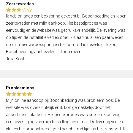
t
Zeer tevreden
o
R
f
Ik heb onlangs een boxspring gekocht bij Boschbedding en ik ben
a
5
zeer tevreden met mijn aankoop. Het bestelproces was
t
eenvoudig en de website was gebruiksvriendelijk. De levering was
e
op tijd en de installatie verliep snel. Ik slaap nu al een paar weken
d
op mijn nieuwe boxspring en het comfort is geweldig. Ik zou
3
Boschbedding aanbevelen
Toon meer
,
Julia Koster
0
o
u
t
Probleemloos
o
R
f
Mijn online aankoop bij Boschbedding was probleemloos. De
a
5
website was overzichtelijk en ik kon gemakkelijk door het
t
assortiment bladeren. Het bestelproces was snel en ik ontving
e
een bevestiging van mijn bestelling per e-mail. De levering verliep
d
vlot en het product werd goed beschermd tijdens het transport. Ik
5