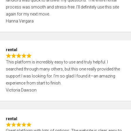
landlord was quick to answer my questions. The entire rental
e
o
process was smooth and stress-free. I’ll definitely use this site
d
f
again for my next move.
5
5
Hanna Vergara
,
0
o
u
rental
t
R
o
This platform is incredibly easy to use and truly helpful. I
a
f
searched through many others, but this one really provided the
t
5
support I was looking for. I’m so glad I found it—an amazing
e
experience from start to finish.
d
Victoria Dawson
5
,
0
o
rental
u
R
t
Great platform with lots of options. The website is clear, easy to