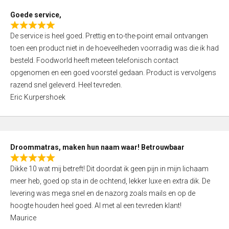
t
Goede service,
o
R
f
De service is heel goed. Prettig en to-the-point email ontvangen
a
5
toen een product niet in de hoeveelheden voorradig was die ik had
t
besteld. Foodworld heeft meteen telefonisch contact
e
opgenomen en een goed voorstel gedaan. Product is vervolgens
d
razend snel geleverd. Heel tevreden.
5
Eric Kurpershoek
,
0
o
u
Droommatras, maken hun naam waar! Betrouwbaar
t
R
o
Dikke 10 wat mij betreft! Dit doordat ik geen pijn in mijn lichaam
a
f
meer heb, goed op sta in de ochtend, lekker luxe en extra dik. De
t
5
levering was mega snel en de nazorg zoals mails en op de
e
hoogte houden heel goed. Al met al een tevreden klant!
d
Maurice
5