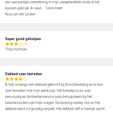
een aanzienlijke verbetering in mijn slaapkwaliteit sinds ik het
4
kussen gebruik. Ik raad
Toon meer
,
Noa van der Linden
0
o
u
t
Super goed geholpen
o
R
f
Thijs Hofman
a
5
t
e
d
Dekbed zeer tevreden
3
R
,
Ik heb onlangs een dekbed gekocht bij Boschbedding en ik ben
a
0
zeer tevreden met mijn aankoop. Het bestelproces was
t
o
eenvoudig en de klantenservice was behulpzaam bij het
e
u
beantwoorden van mijn vragen. De levering verliep vlot en het
d
t
dekbed werd zorgvuldig verpakt. Het dekbed zelf is heerlijk zacht
4