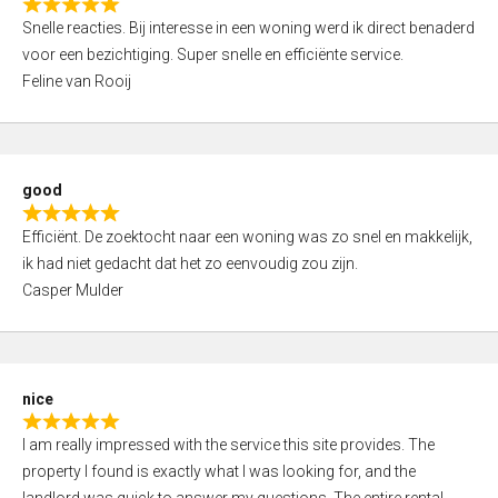
R
u
Snelle reacties. Bij interesse in een woning werd ik direct benaderd
a
t
voor een bezichtiging. Super snelle en efficiënte service.
t
o
Feline van Rooij
e
f
d
5
5
,
good
0
R
o
Efficiënt. De zoektocht naar een woning was zo snel en makkelijk,
a
u
ik had niet gedacht dat het zo eenvoudig zou zijn.
t
t
Casper Mulder
e
o
d
f
5
5
,
nice
0
R
o
I am really impressed with the service this site provides. The
a
u
property I found is exactly what I was looking for, and the
t
t