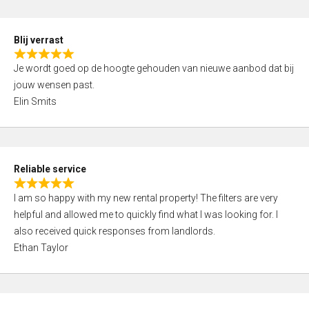
o
d
f
5
5
Blij verrast
,
R
0
Je wordt goed op de hoogte gehouden van nieuwe aanbod dat bij
a
o
jouw wensen past.
t
u
Elin Smits
e
t
d
o
5
f
,
5
Reliable service
0
R
o
I am so happy with my new rental property! The filters are very
a
u
helpful and allowed me to quickly find what I was looking for. I
t
t
also received quick responses from landlords.
e
o
Ethan Taylor
d
f
5
5
,
0