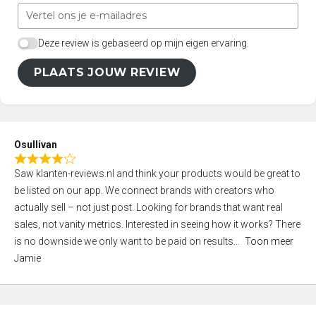
Deze review is gebaseerd op mijn eigen ervaring.
PLAATS JOUW REVIEW
Osullivan
R
Saw klanten-reviews.nl and think your products would be great to
a
be listed on our app. We connect brands with creators who
t
actually sell – not just post. Looking for brands that want real
e
sales, not vanity metrics. Interested in seeing how it works? There
d
is no downside we only want to be paid on results
Toon meer
4
Jamie
,
0
o