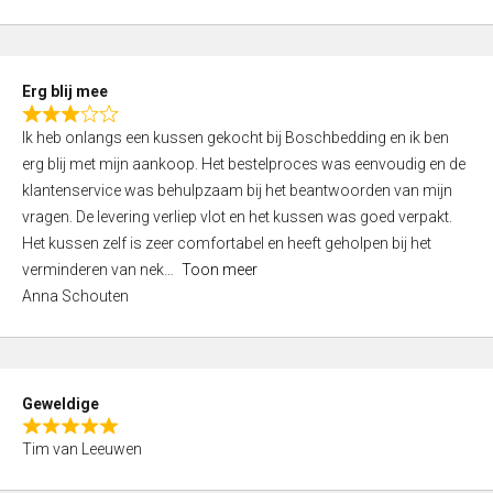
o
u
t
Erg blij mee
o
R
f
Ik heb onlangs een kussen gekocht bij Boschbedding en ik ben
a
5
erg blij met mijn aankoop. Het bestelproces was eenvoudig en de
t
klantenservice was behulpzaam bij het beantwoorden van mijn
e
vragen. De levering verliep vlot en het kussen was goed verpakt.
d
Het kussen zelf is zeer comfortabel en heeft geholpen bij het
3
verminderen van nek
Toon meer
,
Anna Schouten
0
o
u
t
Geweldige
o
R
f
Tim van Leeuwen
a
5
t