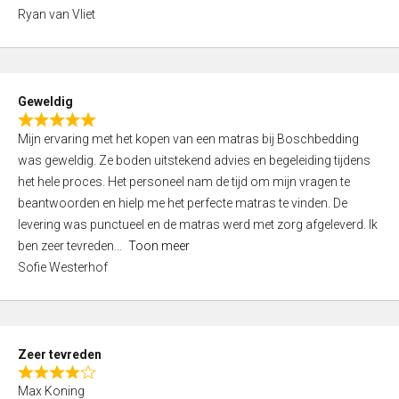
,
Ryan van Vliet
0
o
u
t
Geweldig
o
R
f
Mijn ervaring met het kopen van een matras bij Boschbedding
a
5
was geweldig. Ze boden uitstekend advies en begeleiding tijdens
t
het hele proces. Het personeel nam de tijd om mijn vragen te
e
beantwoorden en hielp me het perfecte matras te vinden. De
d
levering was punctueel en de matras werd met zorg afgeleverd. Ik
5
ben zeer tevreden
Toon meer
,
Sofie Westerhof
0
o
u
t
Zeer tevreden
o
R
f
Max Koning