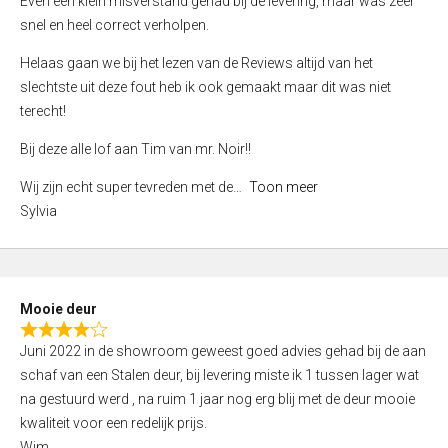
Even een klein misverstand gehad bij de levering, maar was zeer
5
a
snel en heel correct verholpen.
t
e
Helaas gaan we bij het lezen van de Reviews altijd van het
d
slechtste uit deze fout heb ik ook gemaakt maar dit was niet
4
terecht!
,
Bij deze alle lof aan Tim van mr. Noir!!
0
o
Wij zijn echt super tevreden met de
Toon meer
u
Sylvia
t
o
f
5
Mooie deur
R
Juni 2022 in de showroom geweest goed advies gehad bij de aan
a
schaf van een Stalen deur, bij levering miste ik 1 tussen lager wat
t
na gestuurd werd , na ruim 1 jaar nog erg blij met de deur mooie
e
kwaliteit voor een redelijk prijs.
d
Wim