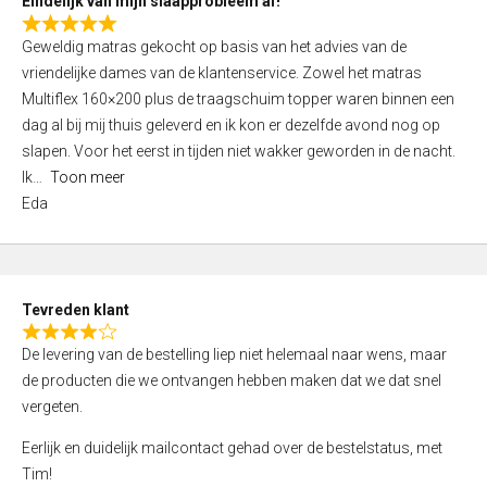
Eindelijk van mijn slaapprobleem af!
R
Geweldig matras gekocht op basis van het advies van de
a
vriendelijke dames van de klantenservice. Zowel het matras
t
Multiflex 160×200 plus de traagschuim topper waren binnen een
e
dag al bij mij thuis geleverd en ik kon er dezelfde avond nog op
d
slapen. Voor het eerst in tijden niet wakker geworden in de nacht.
5
Ik
Toon meer
,
Eda
0
o
u
t
Tevreden klant
o
R
f
De levering van de bestelling liep niet helemaal naar wens, maar
a
5
de producten die we ontvangen hebben maken dat we dat snel
t
vergeten.
e
d
Eerlijk en duidelijk mailcontact gehad over de bestelstatus, met
4
Tim!