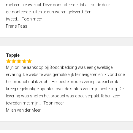
,
met een nieuwe ruit. Deze constateerde dat alle in de deur
0
gemonteerde ruiten te dun waren geleverd. Een
o
tweed
Toon meer
u
Frans Faas
t
o
f
5
Toppie
R
Mijn online aankoop bij Boschbedding was een geweldige
a
ervaring. De website was gemakkelijk te navigeren en ik vond snel
t
het product dat ik zocht. Het bestelproces verliep soepel en ik
e
kreeg regelmatige updates over de status van mijn bestelling. De
d
levering was snel en het product was goed verpakt. Ik ben zeer
5
tevreden met mijn
Toon meer
,
Milan van der Meer
0
o
u