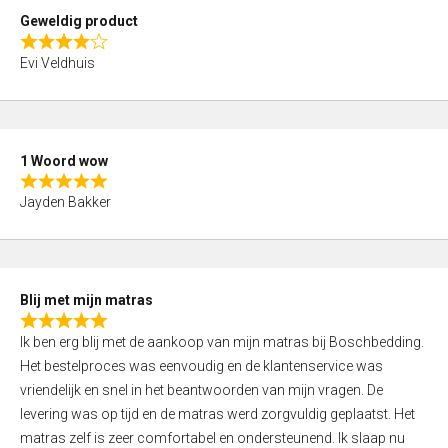
t
Geweldig product
o
R
f
Evi Veldhuis
a
5
t
e
d
1 Woord wow
4
R
,
Jayden Bakker
a
0
t
o
e
u
d
t
Blij met mijn matras
5
o
R
,
f
Ik ben erg blij met de aankoop van mijn matras bij Boschbedding.
a
0
5
Het bestelproces was eenvoudig en de klantenservice was
t
o
vriendelijk en snel in het beantwoorden van mijn vragen. De
e
u
levering was op tijd en de matras werd zorgvuldig geplaatst. Het
d
t
matras zelf is zeer comfortabel en ondersteunend. Ik slaap nu