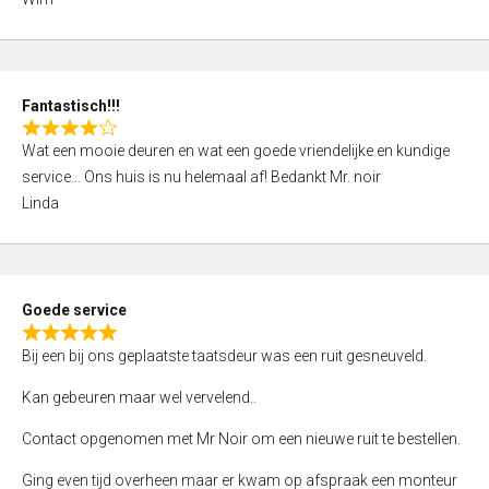
4
,
0
o
Fantastisch!!!
u
R
t
Wat een mooie deuren en wat een goede vriendelijke en kundige
a
o
service… Ons huis is nu helemaal af! Bedankt Mr. noir
t
f
Linda
e
5
d
4
,
Goede service
0
R
o
Bij een bij ons geplaatste taatsdeur was een ruit gesneuveld.
a
u
t
Kan gebeuren maar wel vervelend..
t
e
o
Contact opgenomen met Mr Noir om een nieuwe ruit te bestellen.
d
f
5
Ging even tijd overheen maar er kwam op afspraak een monteur
5