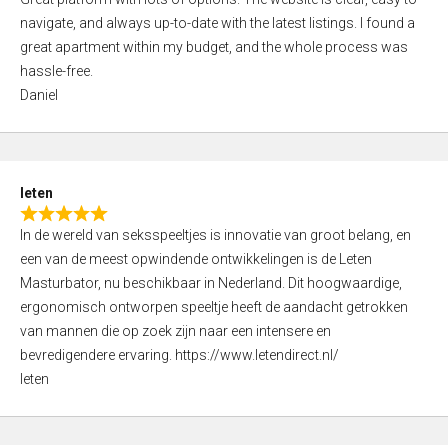
a
o
navigate, and always up-to-date with the latest listings. I found a
t
f
great apartment within my budget, and the whole process was
e
5
hassle-free.
d
Daniel
5
,
0
o
leten
u
R
t
In de wereld van seksspeeltjes is innovatie van groot belang, en
a
o
een van de meest opwindende ontwikkelingen is de Leten
t
f
Masturbator, nu beschikbaar in Nederland. Dit hoogwaardige,
e
5
ergonomisch ontworpen speeltje heeft de aandacht getrokken
d
van mannen die op zoek zijn naar een intensere en
5
bevredigendere ervaring. https://www.letendirect.nl/
,
leten
0
o
u