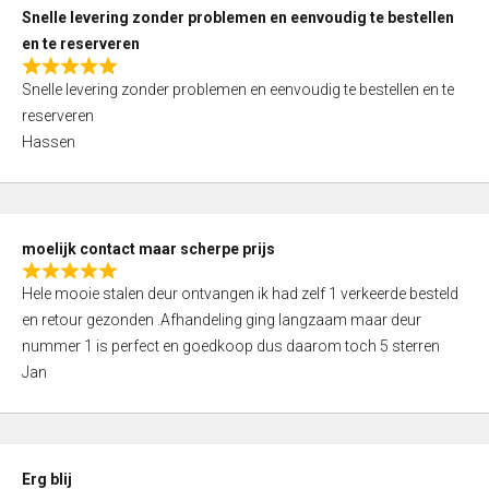
u
Snelle levering zonder problemen en eenvoudig te bestellen
t
en te reserveren
o
R
f
Snelle levering zonder problemen en eenvoudig te bestellen en te
a
5
reserveren
t
Hassen
e
d
5
,
moelijk contact maar scherpe prijs
0
R
o
Hele mooie stalen deur ontvangen ik had zelf 1 verkeerde besteld
a
u
en retour gezonden .Afhandeling ging langzaam maar deur
t
t
nummer 1 is perfect en goedkoop dus daarom toch 5 sterren
e
o
Jan
d
f
5
5
,
0
Erg blij