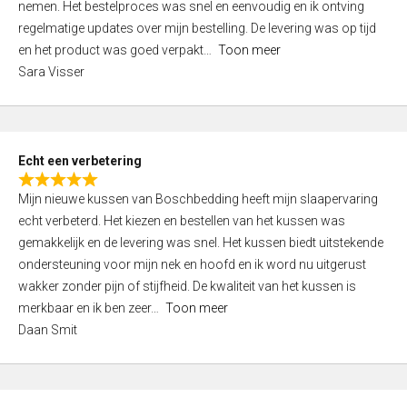
nemen. Het bestelproces was snel en eenvoudig en ik ontving
d
regelmatige updates over mijn bestelling. De levering was op tijd
4
en het product was goed verpakt
Toon meer
,
Sara Visser
0
o
u
t
Echt een verbetering
o
R
f
Mijn nieuwe kussen van Boschbedding heeft mijn slaapervaring
a
5
echt verbeterd. Het kiezen en bestellen van het kussen was
t
gemakkelijk en de levering was snel. Het kussen biedt uitstekende
e
ondersteuning voor mijn nek en hoofd en ik word nu uitgerust
d
wakker zonder pijn of stijfheid. De kwaliteit van het kussen is
5
merkbaar en ik ben zeer
Toon meer
,
Daan Smit
0
o
u