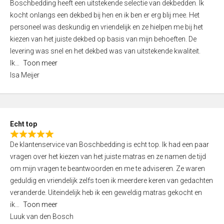
Boschbedding heeft een uitstekende selectie van dekbedden. Ik
a
5
kocht onlangs een dekbed bij hen en ik ben er erg blij mee. Het
t
personeel was deskundig en vriendelijk en ze hielpen me bij het
e
kiezen van het juiste dekbed op basis van mijn behoeften. De
d
levering was snel en het dekbed was van uitstekende kwaliteit.
5
Ik
Toon meer
,
Isa Meijer
0
o
u
t
Echt top
o
R
f
De klantenservice van Boschbedding is echt top. Ik had een paar
a
5
vragen over het kiezen van het juiste matras en ze namen de tijd
t
om mijn vragen te beantwoorden en me te adviseren. Ze waren
e
geduldig en vriendelijk zelfs toen ik meerdere keren van gedachten
d
veranderde. Uiteindelijk heb ik een geweldig matras gekocht en
5
ik
Toon meer
,
Luuk van den Bosch
0