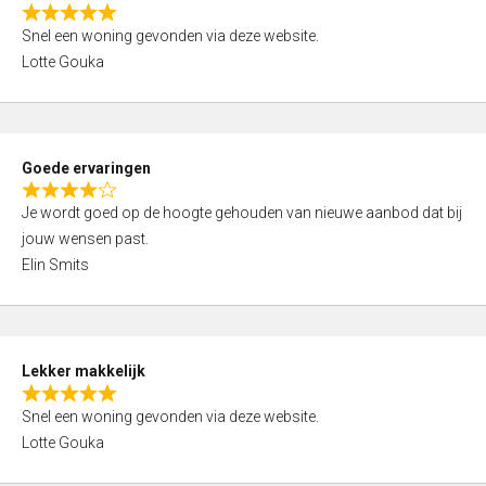
o
R
u
Snel een woning gevonden via deze website.
a
t
Lotte Gouka
t
o
e
f
d
5
5
Goede ervaringen
,
R
0
Je wordt goed op de hoogte gehouden van nieuwe aanbod dat bij
a
o
jouw wensen past.
t
u
Elin Smits
e
t
d
o
4
f
,
5
Lekker makkelijk
0
R
o
Snel een woning gevonden via deze website.
a
u
Lotte Gouka
t
t
e