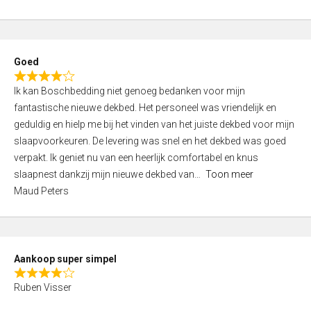
a
5
t
e
d
Goed
4
R
,
Ik kan Boschbedding niet genoeg bedanken voor mijn
a
0
fantastische nieuwe dekbed. Het personeel was vriendelijk en
t
o
geduldig en hielp me bij het vinden van het juiste dekbed voor mijn
e
u
slaapvoorkeuren. De levering was snel en het dekbed was goed
d
t
verpakt. Ik geniet nu van een heerlijk comfortabel en knus
4
o
slaapnest dankzij mijn nieuwe dekbed van
Toon meer
,
f
Maud Peters
0
5
o
u
t
Aankoop super simpel
o
R
f
Ruben Visser
a
5