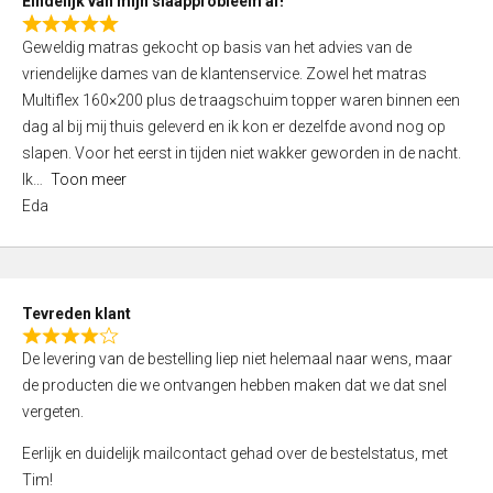
Eindelijk van mijn slaapprobleem af!
R
Geweldig matras gekocht op basis van het advies van de
a
vriendelijke dames van de klantenservice. Zowel het matras
t
Multiflex 160×200 plus de traagschuim topper waren binnen een
e
dag al bij mij thuis geleverd en ik kon er dezelfde avond nog op
d
slapen. Voor het eerst in tijden niet wakker geworden in de nacht.
5
Ik
Toon meer
,
Eda
0
o
u
t
Tevreden klant
o
R
f
De levering van de bestelling liep niet helemaal naar wens, maar
a
5
de producten die we ontvangen hebben maken dat we dat snel
t
vergeten.
e
d
Eerlijk en duidelijk mailcontact gehad over de bestelstatus, met
4
Tim!