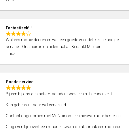
4
,
0
o
Fantastisch!!!
u
R
t
Wat een mooie deuren en wat een goede vriendelijke en kundige
a
o
service… Ons huis is nu helemaal af! Bedankt Mr. noir
t
f
Linda
e
5
d
4
,
Goede service
0
R
o
Bij een bij ons geplaatste taatsdeur was een ruit gesneuveld.
a
u
t
Kan gebeuren maar wel vervelend..
t
e
o
Contact opgenomen met Mr Noir om een nieuwe ruit te bestellen.
d
f
5
Ging even tijd overheen maar er kwam op afspraak een monteur
5