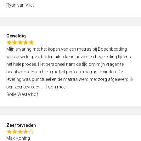
,
Ryan van Vliet
0
o
u
t
Geweldig
o
R
f
Mijn ervaring met het kopen van een matras bij Boschbedding
a
5
was geweldig. Ze boden uitstekend advies en begeleiding tijdens
t
het hele proces. Het personeel nam de tijd om mijn vragen te
e
beantwoorden en hielp me het perfecte matras te vinden. De
d
levering was punctueel en de matras werd met zorg afgeleverd. Ik
5
ben zeer tevreden
Toon meer
,
Sofie Westerhof
0
o
u
t
Zeer tevreden
o
R
f
Max Koning