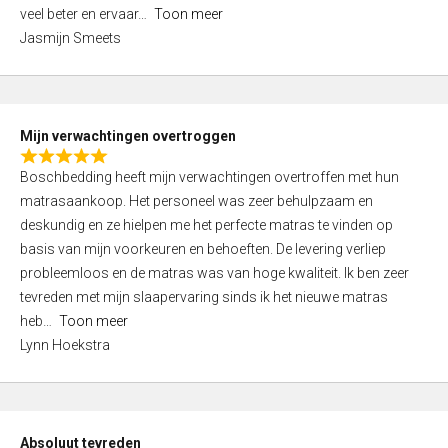
5
o
veel beter en ervaar
Toon meer
,
f
Jasmijn Smeets
0
5
o
u
t
Mijn verwachtingen overtroggen
o
R
f
Boschbedding heeft mijn verwachtingen overtroffen met hun
a
5
matrasaankoop. Het personeel was zeer behulpzaam en
t
deskundig en ze hielpen me het perfecte matras te vinden op
e
basis van mijn voorkeuren en behoeften. De levering verliep
d
probleemloos en de matras was van hoge kwaliteit. Ik ben zeer
5
tevreden met mijn slaapervaring sinds ik het nieuwe matras
,
heb
Toon meer
0
Lynn Hoekstra
o
u
t
o
Absoluut tevreden