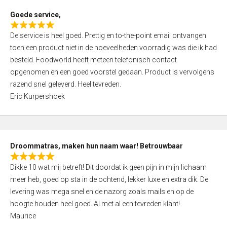
t
Goede service,
o
R
f
De service is heel goed. Prettig en to-the-point email ontvangen
a
5
toen een product niet in de hoeveelheden voorradig was die ik had
t
besteld. Foodworld heeft meteen telefonisch contact
e
opgenomen en een goed voorstel gedaan. Product is vervolgens
d
razend snel geleverd. Heel tevreden.
5
Eric Kurpershoek
,
0
o
u
Droommatras, maken hun naam waar! Betrouwbaar
t
R
o
Dikke 10 wat mij betreft! Dit doordat ik geen pijn in mijn lichaam
a
f
meer heb, goed op sta in de ochtend, lekker luxe en extra dik. De
t
5
levering was mega snel en de nazorg zoals mails en op de
e
hoogte houden heel goed. Al met al een tevreden klant!
d
Maurice
5