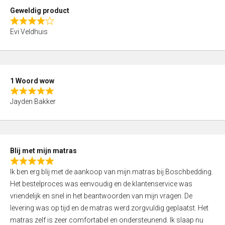
t
Geweldig product
o
R
f
Evi Veldhuis
a
5
t
e
d
1 Woord wow
4
R
,
Jayden Bakker
a
0
t
o
e
u
d
t
Blij met mijn matras
5
o
R
,
f
Ik ben erg blij met de aankoop van mijn matras bij Boschbedding.
a
0
5
Het bestelproces was eenvoudig en de klantenservice was
t
o
vriendelijk en snel in het beantwoorden van mijn vragen. De
e
u
levering was op tijd en de matras werd zorgvuldig geplaatst. Het
d
t
matras zelf is zeer comfortabel en ondersteunend. Ik slaap nu