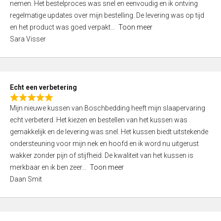
nemen. Het bestelproces was snel en eenvoudig en ik ontving
d
regelmatige updates over mijn bestelling. De levering was op tijd
4
en het product was goed verpakt
Toon meer
,
Sara Visser
0
o
u
t
Echt een verbetering
o
R
f
Mijn nieuwe kussen van Boschbedding heeft mijn slaapervaring
a
5
echt verbeterd. Het kiezen en bestellen van het kussen was
t
gemakkelijk en de levering was snel. Het kussen biedt uitstekende
e
ondersteuning voor mijn nek en hoofd en ik word nu uitgerust
d
wakker zonder pijn of stijfheid. De kwaliteit van het kussen is
5
merkbaar en ik ben zeer
Toon meer
,
Daan Smit
0
o
u