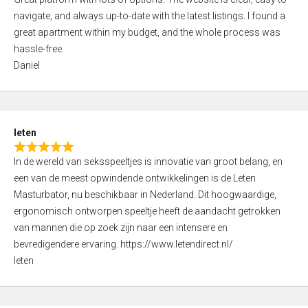
a
o
navigate, and always up-to-date with the latest listings. I found a
t
f
great apartment within my budget, and the whole process was
e
5
hassle-free.
d
Daniel
5
,
0
o
leten
u
R
t
In de wereld van seksspeeltjes is innovatie van groot belang, en
a
o
een van de meest opwindende ontwikkelingen is de Leten
t
f
Masturbator, nu beschikbaar in Nederland. Dit hoogwaardige,
e
5
ergonomisch ontworpen speeltje heeft de aandacht getrokken
d
van mannen die op zoek zijn naar een intensere en
5
bevredigendere ervaring. https://www.letendirect.nl/
,
leten
0
o
u