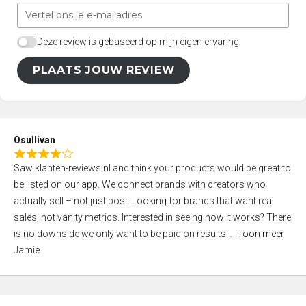
Deze review is gebaseerd op mijn eigen ervaring.
PLAATS JOUW REVIEW
Osullivan
R
Saw klanten-reviews.nl and think your products would be great to
a
be listed on our app. We connect brands with creators who
t
actually sell – not just post. Looking for brands that want real
e
sales, not vanity metrics. Interested in seeing how it works? There
d
is no downside we only want to be paid on results
Toon meer
4
Jamie
,
0
o