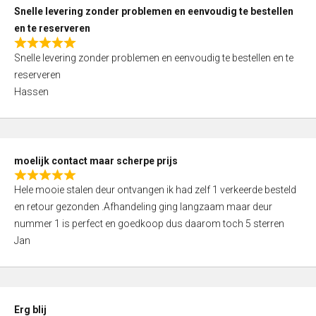
u
Snelle levering zonder problemen en eenvoudig te bestellen
t
en te reserveren
o
R
f
Snelle levering zonder problemen en eenvoudig te bestellen en te
a
5
reserveren
t
Hassen
e
d
5
,
moelijk contact maar scherpe prijs
0
R
o
Hele mooie stalen deur ontvangen ik had zelf 1 verkeerde besteld
a
u
en retour gezonden .Afhandeling ging langzaam maar deur
t
t
nummer 1 is perfect en goedkoop dus daarom toch 5 sterren
e
o
Jan
d
f
5
5
,
0
Erg blij