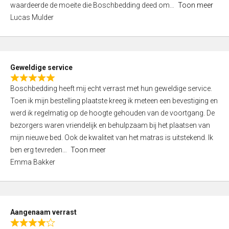
waardeerde de moeite die Boschbedding deed om
Toon meer
,
Lucas Mulder
0
o
u
t
Geweldige service
o
R
f
Boschbedding heeft mij echt verrast met hun geweldige service.
a
5
Toen ik mijn bestelling plaatste kreeg ik meteen een bevestiging en
t
werd ik regelmatig op de hoogte gehouden van de voortgang. De
e
bezorgers waren vriendelijk en behulpzaam bij het plaatsen van
d
mijn nieuwe bed. Ook de kwaliteit van het matras is uitstekend. Ik
5
ben erg tevreden
Toon meer
,
Emma Bakker
0
o
u
t
Aangenaam verrast
o
R