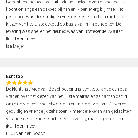
Boschbedding heeft een uitstekende selectie van dekbedden. Ik
a
5
kocht onlangs een dekbed bij hen en ik ben er erg blij mee. Het
t
personeel was deskundig en vriendelijk en ze hielpen me bij het
e
kiezen van het juiste dekbed op basis van mijn behoeften. De
d
levering was snel en het dekbed was van uitstekende kwaliteit.
5
Ik
Toon meer
,
Isa Meijer
0
o
u
t
Echt top
o
R
f
De klantenservice van Boschbedding is echt top. Ik had een paar
a
5
vragen over het kiezen van het juiste matras en ze namen de tijd
t
om mijn vragen te beantwoorden en me te adviseren. Ze waren
e
geduldig en vriendelijk zelfs toen ik meerdere keren van gedachten
d
veranderde. Uiteindelijk heb ik een geweldig matras gekocht en
5
ik
Toon meer
,
Luuk van den Bosch
0