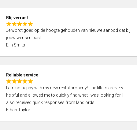
o
d
f
5
5
Blij verrast
,
R
0
Je wordt goed op de hoogte gehouden van nieuwe aanbod dat bij
a
o
jouw wensen past.
t
u
Elin Smits
e
t
d
o
5
f
,
5
Reliable service
0
R
o
I am so happy with my new rental property! The filters are very
a
u
helpful and allowed me to quickly find what I was looking for. I
t
t
also received quick responses from landlords.
e
o
Ethan Taylor
d
f
5
5
,
0