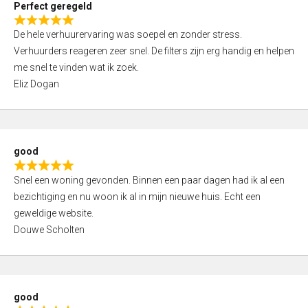
Perfect geregeld
o
R
u
De hele verhuurervaring was soepel en zonder stress.
a
t
Verhuurders reageren zeer snel. De filters zijn erg handig en helpen
t
o
me snel te vinden wat ik zoek.
e
f
Eliz Dogan
d
5
5
,
0
good
o
R
u
Snel een woning gevonden. Binnen een paar dagen had ik al een
a
t
bezichtiging en nu woon ik al in mijn nieuwe huis. Echt een
t
o
geweldige website.
e
f
Douwe Scholten
d
5
5
,
0
good
o