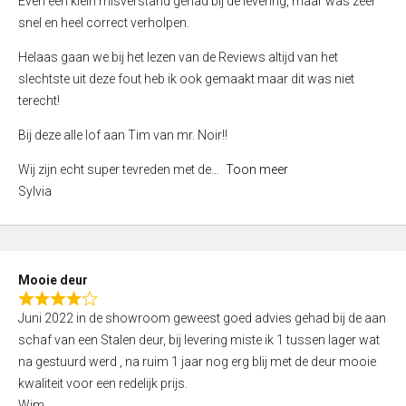
Even een klein misverstand gehad bij de levering, maar was zeer
5
a
snel en heel correct verholpen.
t
e
Helaas gaan we bij het lezen van de Reviews altijd van het
d
slechtste uit deze fout heb ik ook gemaakt maar dit was niet
4
terecht!
,
Bij deze alle lof aan Tim van mr. Noir!!
0
o
Wij zijn echt super tevreden met de
Toon meer
u
Sylvia
t
o
f
5
Mooie deur
R
Juni 2022 in de showroom geweest goed advies gehad bij de aan
a
schaf van een Stalen deur, bij levering miste ik 1 tussen lager wat
t
na gestuurd werd , na ruim 1 jaar nog erg blij met de deur mooie
e
kwaliteit voor een redelijk prijs.
d
Wim