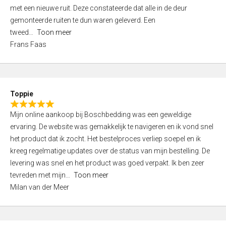
,
met een nieuwe ruit. Deze constateerde dat alle in de deur
0
gemonteerde ruiten te dun waren geleverd. Een
o
tweed
Toon meer
u
Frans Faas
t
o
f
5
Toppie
R
Mijn online aankoop bij Boschbedding was een geweldige
a
ervaring. De website was gemakkelijk te navigeren en ik vond snel
t
het product dat ik zocht. Het bestelproces verliep soepel en ik
e
kreeg regelmatige updates over de status van mijn bestelling. De
d
levering was snel en het product was goed verpakt. Ik ben zeer
5
tevreden met mijn
Toon meer
,
Milan van der Meer
0
o
u