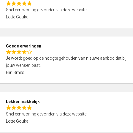
o
R
u
Snel een woning gevonden via deze website.
a
t
Lotte Gouka
t
o
e
f
d
5
5
Goede ervaringen
,
R
0
Je wordt goed op de hoogte gehouden van nieuwe aanbod dat bij
a
o
jouw wensen past.
t
u
Elin Smits
e
t
d
o
4
f
,
5
Lekker makkelijk
0
R
o
Snel een woning gevonden via deze website.
a
u
Lotte Gouka
t
t
e