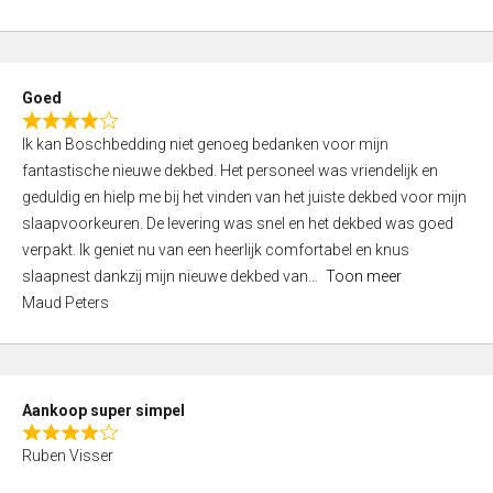
a
5
t
e
d
Goed
4
R
,
Ik kan Boschbedding niet genoeg bedanken voor mijn
a
0
fantastische nieuwe dekbed. Het personeel was vriendelijk en
t
o
geduldig en hielp me bij het vinden van het juiste dekbed voor mijn
e
u
slaapvoorkeuren. De levering was snel en het dekbed was goed
d
t
verpakt. Ik geniet nu van een heerlijk comfortabel en knus
4
o
slaapnest dankzij mijn nieuwe dekbed van
Toon meer
,
f
Maud Peters
0
5
o
u
t
Aankoop super simpel
o
R
f
Ruben Visser
a
5