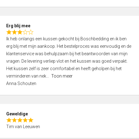
o
u
t
Erg blij mee
o
R
f
Ik heb onlangs een kussen gekocht bij Boschbedding en ik ben
a
5
erg blij met mijn aankoop. Het bestelproces was eenvoudig en de
t
klantenservice was behulpzaam bij het beantwoorden van mijn
e
vragen. De levering verliep vlot en het kussen was goed verpakt.
d
Het kussen zelf is zeer comfortabel en heeft geholpen bij het
3
verminderen van nek
Toon meer
,
Anna Schouten
0
o
u
t
Geweldige
o
R
f
Tim van Leeuwen
a
5
t