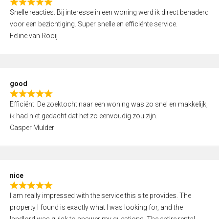
R
u
Snelle reacties. Bij interesse in een woning werd ik direct benaderd
a
t
voor een bezichtiging. Super snelle en efficiënte service.
t
o
Feline van Rooij
e
f
d
5
5
,
good
0
R
o
Efficiënt. De zoektocht naar een woning was zo snel en makkelijk,
a
u
ik had niet gedacht dat het zo eenvoudig zou zijn.
t
t
Casper Mulder
e
o
d
f
5
5
,
nice
0
R
o
I am really impressed with the service this site provides. The
a
u
property I found is exactly what I was looking for, and the
t
t