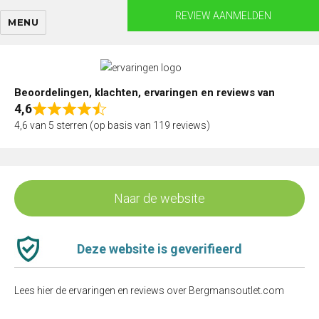
Skip
REVIEW AANMELDEN
MENU
to
content
Beoordelingen, klachten, ervaringen en reviews van
4,6
Rated
4,6 van 5 sterren (op basis van 119 reviews)
4,6
out
of
5
Naar de website
Deze website is geverifieerd
Lees hier de ervaringen en reviews over Bergmansoutlet.com