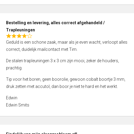
,
0
o
Bestelling en levering, alles correct afgehandeld /
u
Trapleuningen
t
R
o
Geduld is een schone zaak, maar als je even wacht, verloopt alles
a
f
correct, duidelijk mailcontact met Tim.
t
5
e
De stalen trapleuningen 3 x 3 cm zijn mooi, zeker de houders,
d
prachtig.
4
Tip voor het boren, geen boorolie, gewoon cobalt boortje 3 mm,
,
druk zetten met accutol, dan boor je niet te hard en het werkt.
0
o
Edwin
u
Edwin Smits
t
o
f
5