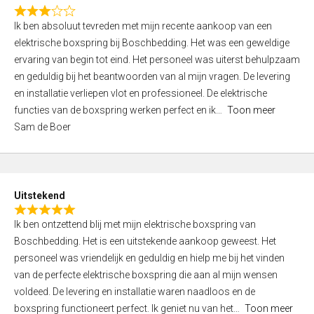
f
R
5
Ik ben absoluut tevreden met mijn recente aankoop van een
a
elektrische boxspring bij Boschbedding. Het was een geweldige
t
ervaring van begin tot eind. Het personeel was uiterst behulpzaam
e
en geduldig bij het beantwoorden van al mijn vragen. De levering
d
en installatie verliepen vlot en professioneel. De elektrische
3
functies van de boxspring werken perfect en ik
Toon meer
,
Sam de Boer
0
o
u
t
Uitstekend
o
R
f
Ik ben ontzettend blij met mijn elektrische boxspring van
a
5
Boschbedding. Het is een uitstekende aankoop geweest. Het
t
personeel was vriendelijk en geduldig en hielp me bij het vinden
e
van de perfecte elektrische boxspring die aan al mijn wensen
d
voldeed. De levering en installatie waren naadloos en de
5
boxspring functioneert perfect. Ik geniet nu van het
Toon meer