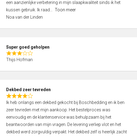
een aanzienlijke verbetering in mijn slaapkwaliteit sinds ik het
4
kussen gebruik. Ik raad
Toon meer
,
Noa van der Linden
0
o
u
t
Super goed geholpen
o
R
f
Thijs Hofman
a
5
t
e
d
Dekbed zeer tevreden
3
R
,
Ik heb onlangs een dekbed gekocht bij Boschbedding en ik ben
a
0
zeer tevreden met mijn aankoop. Het bestelproces was
t
o
eenvoudig en de klantenservice was behulpzaam bij het
e
u
beantwoorden van mijn vragen. De levering verliep vlot en het
d
t
dekbed werd zorgvuldig verpakt. Het dekbed zelf is heerlijk zacht
4