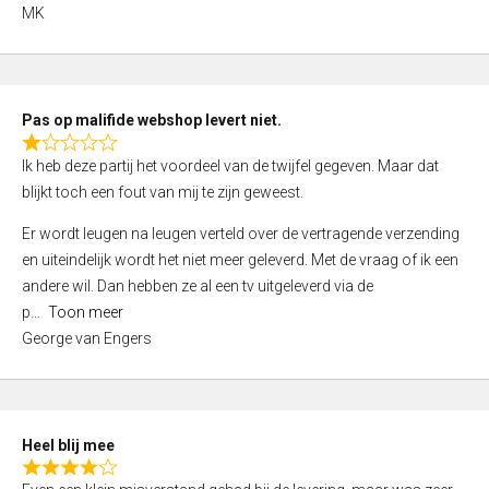
,
MK
0
o
u
t
Pas op malifide webshop levert niet.
o
R
Ik heb deze partij het voordeel van de twijfel gegeven. Maar dat
f
a
blijkt toch een fout van mij te zijn geweest.
5
t
e
Er wordt leugen na leugen verteld over de vertragende verzending
d
en uiteindelijk wordt het niet meer geleverd. Met de vraag of ik een
1
andere wil. Dan hebben ze al een tv uitgeleverd via de
,
p
Toon meer
0
George van Engers
o
u
t
o
Heel blij mee
f
R