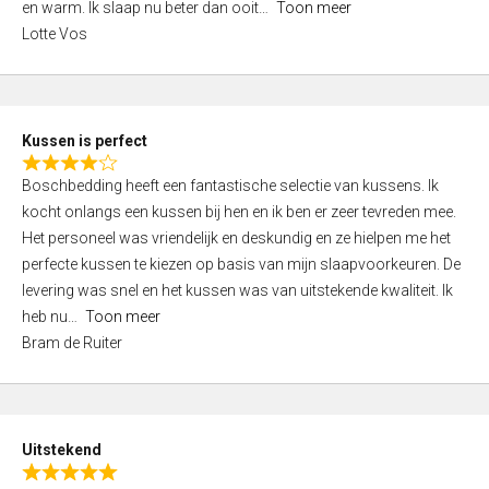
o
en warm. Ik slaap nu beter dan ooit
Toon meer
,
f
Lotte Vos
0
5
o
u
t
Kussen is perfect
o
R
f
Boschbedding heeft een fantastische selectie van kussens. Ik
a
5
kocht onlangs een kussen bij hen en ik ben er zeer tevreden mee.
t
Het personeel was vriendelijk en deskundig en ze hielpen me het
e
perfecte kussen te kiezen op basis van mijn slaapvoorkeuren. De
d
levering was snel en het kussen was van uitstekende kwaliteit. Ik
4
heb nu
Toon meer
,
Bram de Ruiter
0
o
u
t
Uitstekend
o
R
f