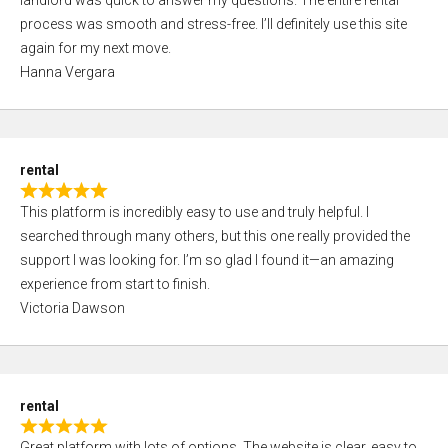
landlord was quick to answer my questions. The entire rental
e
o
process was smooth and stress-free. I’ll definitely use this site
d
f
again for my next move.
5
5
Hanna Vergara
,
0
o
u
rental
t
R
o
This platform is incredibly easy to use and truly helpful. I
a
f
searched through many others, but this one really provided the
t
5
support I was looking for. I’m so glad I found it—an amazing
e
experience from start to finish.
d
Victoria Dawson
5
,
0
o
rental
u
R
t
Great platform with lots of options. The website is clear, easy to