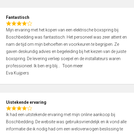
e
d
Fantastisch
5
R
,
Mijn ervaring met het kopen van een elektrische boxspring bij
a
0
Boschbedding was fantastisch. Het personeel was zeer attent en
t
o
nam de tijd om mijn behoeften en voorkeuren te begrijpen. Ze
e
u
gaven deskundig advies en begeleiding bij het kiezen van de juiste
d
t
boxspring. De levering verliep soepel en de installateurs waren
4
o
professioneel. Ik ben erg blij
Toon meer
,
f
Eva Kuijpers
0
5
o
u
t
Uistekende ervaring
o
R
f
Ik had een uitstekende ervaring met mijn online aankoop bij
a
5
Boschbedding. De website was gebruiksvriendelijk en ik vond alle
t
informatie die ik nodig had om een weloverwogen beslissing te
e