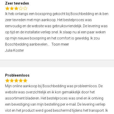
t
Zeer tevreden
o
R
f
Ik heb onlangs een boxspring gekocht bij Boschbedding en ik ben
a
5
zeer tevreden met mijn aankoop. Het bestelproces was
t
eenvoudig en de website was gebruiksvriendelijk. De levering was
e
op tijd en de installatie verliep snel. Ik slaap nu al een paar weken
d
op mijn nieuwe boxspring en het comfort is geweldig. Ik zou
3
Boschbedding aanbevelen
Toon meer
,
Julia Koster
0
o
u
t
Probleemloos
o
R
f
Mijn online aankoop bij Boschbedding was probleemloos. De
a
5
website was overzichtelijk en ik kon gemakkelijk door het
t
assortiment bladeren. Het bestelproces was snel en ik ontving
e
een bevestiging van mijn bestelling per e-mail. De levering verliep
d
vlot en het product werd goed beschermd tijdens het transport. Ik
5