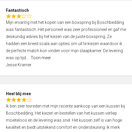
u
d
t
Fantastisch
4
o
R
,
f
Mijn ervaring met het kopen van een boxspring bij Boschbedding
a
0
5
was fantastisch. Het personeel was zeer professioneel en gaf me
t
o
deskundig advies bij het kiezen van de juiste boxspring. Ze
e
u
hadden een breed scala aan opties om uit te kiezen waardoor ik
d
t
de perfecte match kon vinden voor mijn slaapkamer. De levering
3
o
was op tijd
Toon meer
,
f
Jesse Kramer
0
5
o
u
t
Heel blij mee
o
R
f
Ik ben zeer tevreden met mijn recente aankoop van een kussen bij
a
5
Boschbedding. Het kiezen en bestellen van het kussen verliep
t
moeiteloos en de levering was snel. Het kussen zelf is van hoge
e
kwaliteit en biedt uitstekend comfort en ondersteuning. Ik merk
d