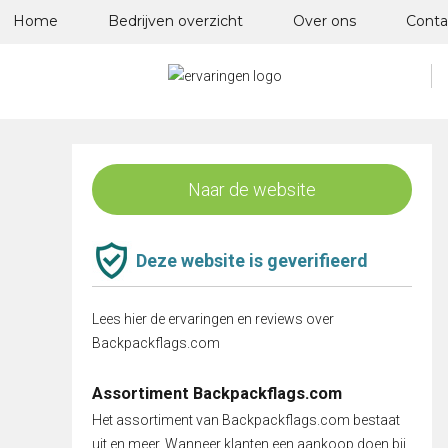
Skip
Home
Bedrijven overzicht
Over ons
Conta
to
content
Naar de website
Deze website is geverifieerd
Lees hier de ervaringen en reviews over
Backpackflags.com
Assortiment Backpackflags.com
Het assortiment van Backpackflags.com bestaat
uit en meer. Wanneer klanten een aankoop doen bij