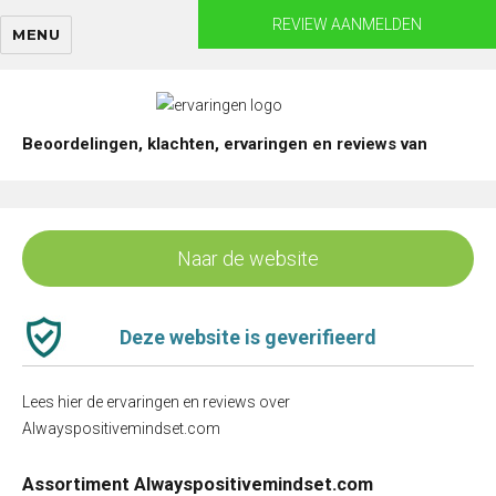
Skip
REVIEW AANMELDEN
MENU
to
content
Beoordelingen, klachten, ervaringen en reviews van
Naar de website
Deze website is geverifieerd
Lees hier de ervaringen en reviews over
Alwayspositivemindset.com
Assortiment Alwayspositivemindset.com