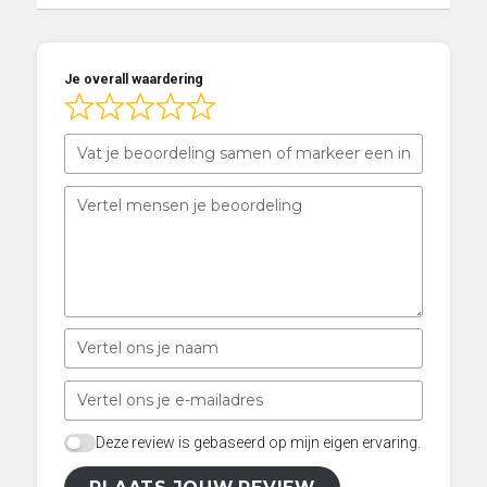
d
5
,
Je overall waardering
0
o
u
t
o
f
5
Deze review is gebaseerd op mijn eigen ervaring.