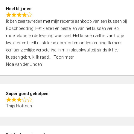
t
Heel blij mee
o
R
f
Ik ben zeer tevreden met mijn recente aankoop van een kussen bij
a
5
Boschbedding. Het kiezen en bestellen van het kussen verliep
t
moeiteloos en de levering was snel. Het kussen zelf is van hoge
e
kwaliteit en biedt uitstekend comfort en ondersteuning. Ik merk
d
een aanzienlijke verbetering in mijn slaapkwaliteit sinds ik het
4
kussen gebruik. Ik raad
Toon meer
,
Noa van der Linden
0
o
u
t
Super goed geholpen
o
R
f
Thijs Hofman
a
5
t
e
d