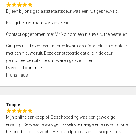
0
R
o
Bij een bij ons geplaatste taatsdeur was een ruit gesneuveld.
a
u
t
Kan gebeuren maar wel vervelend..
t
e
o
Contact opgenomen met Mr Noir om een nieuwe ruit te bestellen.
d
f
5
Ging even tijd overheen maar er kwam op afspraak een monteur
5
,
met een nieuwe ruit. Deze constateerde dat alle in de deur
0
gemonteerde ruiten te dun waren geleverd. Een
o
tweed
Toon meer
u
Frans Faas
t
o
f
5
Toppie
R
Mijn online aankoop bij Boschbedding was een geweldige
a
ervaring. De website was gemakkelijk te navigeren en ik vond snel
t
het product dat ik zocht. Het bestelproces verliep soepel en ik
e