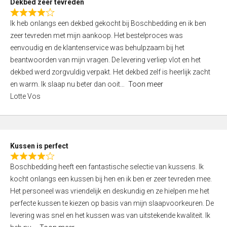
Dekbed zeer tevreden
3
R
,
Ik heb onlangs een dekbed gekocht bij Boschbedding en ik ben
a
0
zeer tevreden met mijn aankoop. Het bestelproces was
t
o
eenvoudig en de klantenservice was behulpzaam bij het
e
u
beantwoorden van mijn vragen. De levering verliep vlot en het
d
t
dekbed werd zorgvuldig verpakt. Het dekbed zelf is heerlijk zacht
4
o
en warm. Ik slaap nu beter dan ooit
Toon meer
,
f
Lotte Vos
0
5
o
u
t
Kussen is perfect
o
R
f
Boschbedding heeft een fantastische selectie van kussens. Ik
a
5
kocht onlangs een kussen bij hen en ik ben er zeer tevreden mee.
t
Het personeel was vriendelijk en deskundig en ze hielpen me het
e
perfecte kussen te kiezen op basis van mijn slaapvoorkeuren. De
d
levering was snel en het kussen was van uitstekende kwaliteit. Ik
4