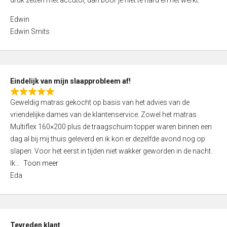
druk zetten met accutol, dan boor je niet te hard en het werkt.
0
o
Edwin
u
Edwin Smits
t
o
f
5
Eindelijk van mijn slaapprobleem af!
R
Geweldig matras gekocht op basis van het advies van de
a
vriendelijke dames van de klantenservice. Zowel het matras
t
Multiflex 160×200 plus de traagschuim topper waren binnen een
e
dag al bij mij thuis geleverd en ik kon er dezelfde avond nog op
d
slapen. Voor het eerst in tijden niet wakker geworden in de nacht.
5
Ik
Toon meer
,
Eda
0
o
u
t
Tevreden klant