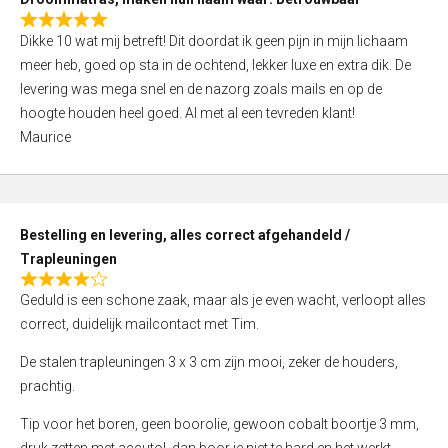
t
R
o
Dikke 10 wat mij betreft! Dit doordat ik geen pijn in mijn lichaam
a
f
meer heb, goed op sta in de ochtend, lekker luxe en extra dik. De
t
5
levering was mega snel en de nazorg zoals mails en op de
e
hoogte houden heel goed. Al met al een tevreden klant!
d
Maurice
5
,
0
o
Bestelling en levering, alles correct afgehandeld /
u
Trapleuningen
t
R
o
Geduld is een schone zaak, maar als je even wacht, verloopt alles
a
f
correct, duidelijk mailcontact met Tim.
t
5
e
De stalen trapleuningen 3 x 3 cm zijn mooi, zeker de houders,
d
prachtig.
4
Tip voor het boren, geen boorolie, gewoon cobalt boortje 3 mm,
,