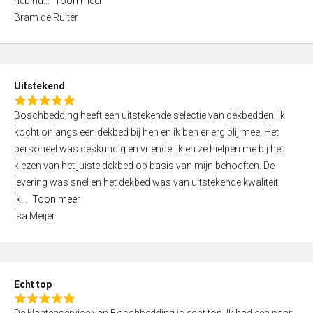
heb nu
Toon meer
,
Bram de Ruiter
0
o
u
t
Uitstekend
o
R
f
Boschbedding heeft een uitstekende selectie van dekbedden. Ik
a
5
kocht onlangs een dekbed bij hen en ik ben er erg blij mee. Het
t
personeel was deskundig en vriendelijk en ze hielpen me bij het
e
kiezen van het juiste dekbed op basis van mijn behoeften. De
d
levering was snel en het dekbed was van uitstekende kwaliteit.
5
Ik
Toon meer
,
Isa Meijer
0
o
u
t
Echt top
o
R
f