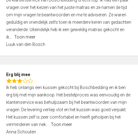
De klantenservice van Boschbedding is echt top. Ik had een paar
a
5
vragen over het kiezen van het juiste matras en ze namen de tijd
t
om mijn vragen te beantwoorden en me te adviseren. Ze waren
e
geduldig en vriendelijk zelfs toen ik meerdere keren van gedachten
d
veranderde. Uiteindelijk heb ik een geweldig matras gekocht en
5
ik
Toon meer
,
Luuk van den Bosch
0
o
u
t
Erg blij mee
o
R
f
Ik heb onlangs een kussen gekocht bij Boschbedding en ik ben
a
5
erg blij met mijn aankoop. Het bestelproces was eenvoudig en de
t
klantenservice was behulpzaam bij het beantwoorden van mijn
e
vragen. De levering verliep vlot en het kussen was goed verpakt.
d
Het kussen zelf is zeer comfortabel en heeft geholpen bij het
3
verminderen van nek
Toon meer
,
Anna Schouten
0