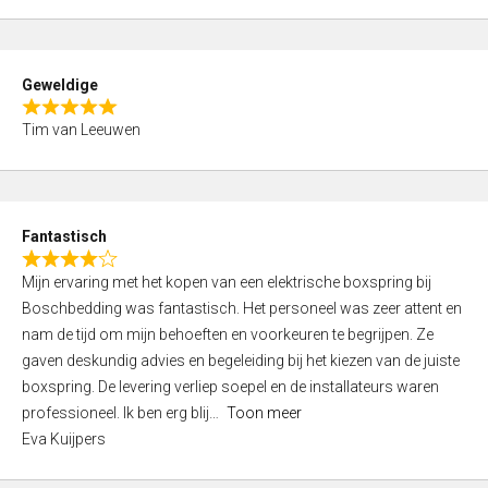
o
u
t
Geweldige
o
R
f
Tim van Leeuwen
a
5
t
e
d
Fantastisch
5
R
,
Mijn ervaring met het kopen van een elektrische boxspring bij
a
0
Boschbedding was fantastisch. Het personeel was zeer attent en
t
o
nam de tijd om mijn behoeften en voorkeuren te begrijpen. Ze
e
u
gaven deskundig advies en begeleiding bij het kiezen van de juiste
d
t
boxspring. De levering verliep soepel en de installateurs waren
4
o
professioneel. Ik ben erg blij
Toon meer
,
f
Eva Kuijpers
0
5
o