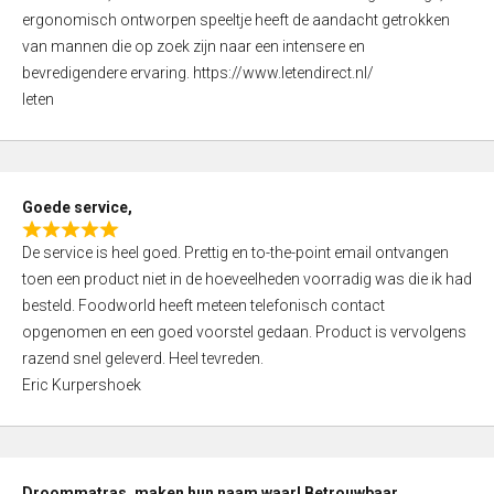
e
5
ergonomisch ontworpen speeltje heeft de aandacht getrokken
d
van mannen die op zoek zijn naar een intensere en
5
bevredigendere ervaring. https://www.letendirect.nl/
,
leten
0
o
u
t
Goede service,
o
R
f
De service is heel goed. Prettig en to-the-point email ontvangen
a
5
toen een product niet in de hoeveelheden voorradig was die ik had
t
besteld. Foodworld heeft meteen telefonisch contact
e
opgenomen en een goed voorstel gedaan. Product is vervolgens
d
razend snel geleverd. Heel tevreden.
5
Eric Kurpershoek
,
0
o
u
Droommatras, maken hun naam waar! Betrouwbaar