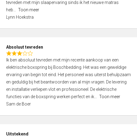
tevreden met mijn slaapervaring sinds ik het nieuwe matras
,
heb
Toon meer
0
Lynn Hoekstra
o
u
t
o
Absoluut tevreden
f
R
5
Ik ben absoluut tevreden met mijn recente aankoop van een
a
elektrische boxspring bij Boschbedding. Het was een geweldige
t
ervaring van begin tot eind. Het personeel was uiterst behulpzaam
e
en geduldig bij het beantwoorden van al mijn vragen. De levering
d
en installatie verliepen vlot en professioneel. De elektrische
3
functies van de boxspring werken perfect en ik
Toon meer
,
Sam de Boer
0
o
u
t
Uitstekend