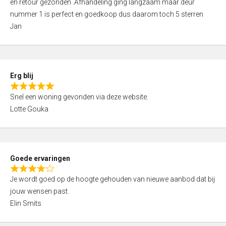
en retour gezonden .Afhandeling ging langzaam maar deur
t
t
nummer 1 is perfect en goedkoop dus daarom toch 5 sterren
e
o
Jan
d
f
5
5
,
0
Erg blij
o
R
u
Snel een woning gevonden via deze website.
a
t
Lotte Gouka
t
o
e
f
d
5
5
Goede ervaringen
,
R
0
Je wordt goed op de hoogte gehouden van nieuwe aanbod dat bij
a
o
jouw wensen past.
t
u
Elin Smits
e
t
d
o