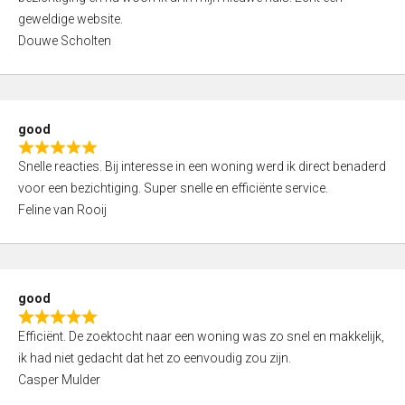
t
o
geweldige website.
e
f
Douwe Scholten
d
5
5
,
0
good
o
R
u
Snelle reacties. Bij interesse in een woning werd ik direct benaderd
a
t
voor een bezichtiging. Super snelle en efficiënte service.
t
o
Feline van Rooij
e
f
d
5
5
,
good
0
R
o
Efficiënt. De zoektocht naar een woning was zo snel en makkelijk,
a
u
ik had niet gedacht dat het zo eenvoudig zou zijn.
t
t
Casper Mulder
e
o