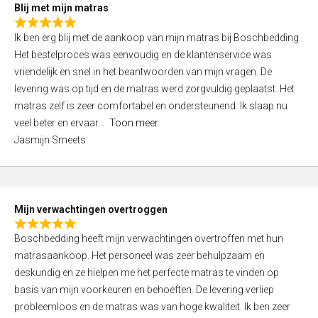
t
Blij met mijn matras
5
o
R
,
f
Ik ben erg blij met de aankoop van mijn matras bij Boschbedding.
a
0
5
Het bestelproces was eenvoudig en de klantenservice was
t
o
vriendelijk en snel in het beantwoorden van mijn vragen. De
e
u
levering was op tijd en de matras werd zorgvuldig geplaatst. Het
d
t
matras zelf is zeer comfortabel en ondersteunend. Ik slaap nu
5
o
veel beter en ervaar
Toon meer
,
f
Jasmijn Smeets
0
5
o
u
t
Mijn verwachtingen overtroggen
o
R
f
Boschbedding heeft mijn verwachtingen overtroffen met hun
a
5
matrasaankoop. Het personeel was zeer behulpzaam en
t
deskundig en ze hielpen me het perfecte matras te vinden op
e
basis van mijn voorkeuren en behoeften. De levering verliep
d
probleemloos en de matras was van hoge kwaliteit. Ik ben zeer
5