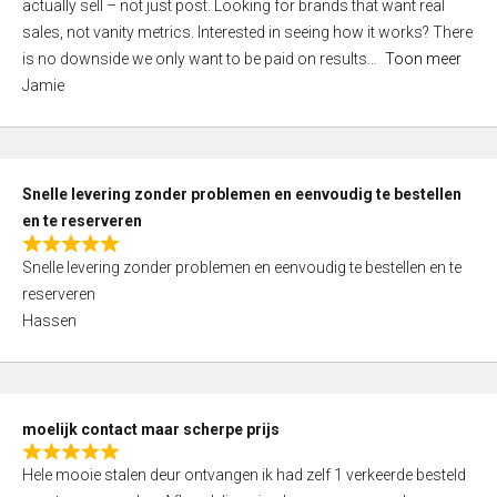
actually sell – not just post. Looking for brands that want real
e
sales, not vanity metrics. Interested in seeing how it works? There
d
is no downside we only want to be paid on results
Toon meer
4
Jamie
,
0
o
u
Snelle levering zonder problemen en eenvoudig te bestellen
t
en te reserveren
o
R
f
Snelle levering zonder problemen en eenvoudig te bestellen en te
a
5
reserveren
t
Hassen
e
d
5
,
moelijk contact maar scherpe prijs
0
R
o
Hele mooie stalen deur ontvangen ik had zelf 1 verkeerde besteld
a
u