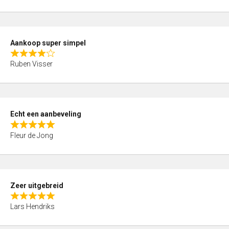
5
o
u
t
Aankoop super simpel
o
R
f
Ruben Visser
a
5
t
e
d
Echt een aanbeveling
4
R
,
Fleur de Jong
a
0
t
o
e
u
d
t
Zeer uitgebreid
5
o
R
,
f
Lars Hendriks
a
0
5
t
o