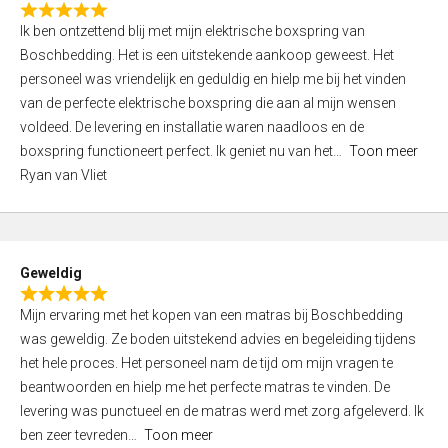
o
R
f
Ik ben ontzettend blij met mijn elektrische boxspring van
a
5
Boschbedding. Het is een uitstekende aankoop geweest. Het
t
personeel was vriendelijk en geduldig en hielp me bij het vinden
e
van de perfecte elektrische boxspring die aan al mijn wensen
d
voldeed. De levering en installatie waren naadloos en de
5
boxspring functioneert perfect. Ik geniet nu van het
Toon meer
,
Ryan van Vliet
0
o
u
t
Geweldig
o
R
f
Mijn ervaring met het kopen van een matras bij Boschbedding
a
5
was geweldig. Ze boden uitstekend advies en begeleiding tijdens
t
het hele proces. Het personeel nam de tijd om mijn vragen te
e
beantwoorden en hielp me het perfecte matras te vinden. De
d
levering was punctueel en de matras werd met zorg afgeleverd. Ik
5
ben zeer tevreden
Toon meer