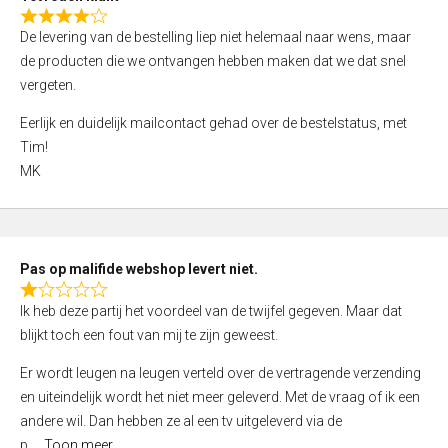
o
R
f
De levering van de bestelling liep niet helemaal naar wens, maar
a
5
de producten die we ontvangen hebben maken dat we dat snel
t
vergeten.
e
d
Eerlijk en duidelijk mailcontact gehad over de bestelstatus, met
4
Tim!
,
MK
0
o
u
t
Pas op malifide webshop levert niet.
o
R
Ik heb deze partij het voordeel van de twijfel gegeven. Maar dat
f
a
blijkt toch een fout van mij te zijn geweest.
5
t
e
Er wordt leugen na leugen verteld over de vertragende verzending
d
en uiteindelijk wordt het niet meer geleverd. Met de vraag of ik een
1
andere wil. Dan hebben ze al een tv uitgeleverd via de
,
p
Toon meer