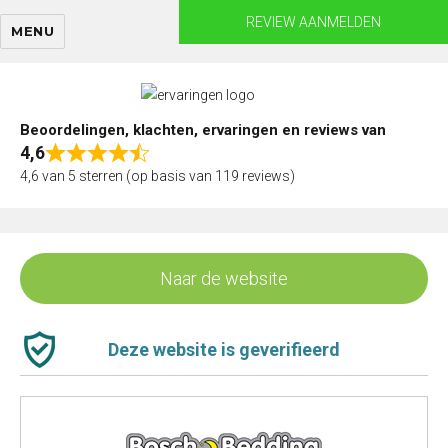
Skip
REVIEW AANMELDEN
MENU
to
content
Beoordelingen, klachten, ervaringen en reviews van
4,6
Rated
4,6 van 5 sterren (op basis van 119 reviews)
4,6
out
of
5
Naar de website
Deze website is geverifieerd