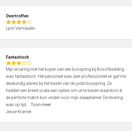
e
u
d
t
Overtroffen
5
o
R
,
f
Lynn Vermeulen
a
0
5
t
o
e
u
d
t
Fantastisch
4
o
R
,
f
Mijn ervaring met het kopen van een boxspring bij Boschbedding
a
0
5
was fantastisch. Het personeel was zeer professioneel en gaf me
t
o
deskundig advies bij het kiezen van de juiste boxspring. Ze
e
u
hadden een breed scala aan opties om uit te kiezen waardoor ik
d
t
de perfecte match kon vinden voor mijn slaapkamer. De levering
3
o
was op tijd
Toon meer
,
f
Jesse Kramer
0
5
o
u