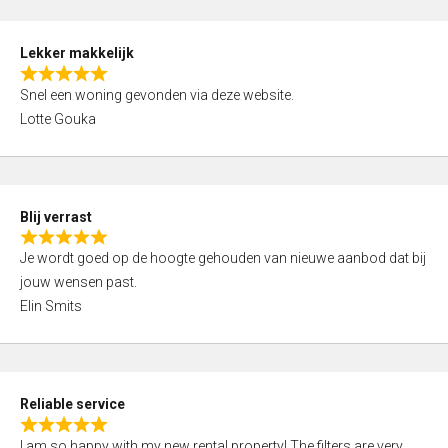
4
f
,
5
Lekker makkelijk
0
R
o
Snel een woning gevonden via deze website.
a
u
Lotte Gouka
t
t
e
o
d
f
5
5
Blij verrast
,
R
0
Je wordt goed op de hoogte gehouden van nieuwe aanbod dat bij
a
o
jouw wensen past.
t
u
Elin Smits
e
t
d
o
5
f
,
5
Reliable service
0
R
o
I am so happy with my new rental property! The filters are very