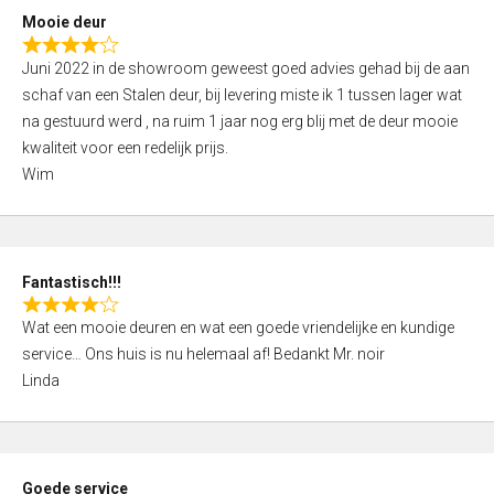
5
Mooie deur
R
Juni 2022 in de showroom geweest goed advies gehad bij de aan
a
schaf van een Stalen deur, bij levering miste ik 1 tussen lager wat
t
na gestuurd werd , na ruim 1 jaar nog erg blij met de deur mooie
e
kwaliteit voor een redelijk prijs.
d
Wim
4
,
0
o
Fantastisch!!!
u
R
t
Wat een mooie deuren en wat een goede vriendelijke en kundige
a
o
service… Ons huis is nu helemaal af! Bedankt Mr. noir
t
f
Linda
e
5
d
4
,
Goede service