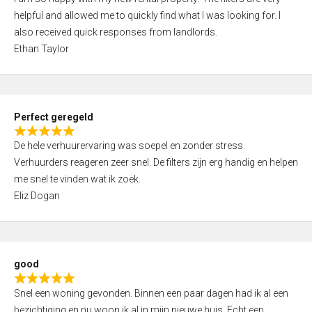
a
u
helpful and allowed me to quickly find what I was looking for. I
t
t
also received quick responses from landlords.
e
o
Ethan Taylor
d
f
5
5
,
0
Perfect geregeld
o
R
u
De hele verhuurervaring was soepel en zonder stress.
a
t
Verhuurders reageren zeer snel. De filters zijn erg handig en helpen
t
o
me snel te vinden wat ik zoek.
e
f
Eliz Dogan
d
5
5
,
0
good
o
R
u
Snel een woning gevonden. Binnen een paar dagen had ik al een
a
t
bezichtiging en nu woon ik al in mijn nieuwe huis. Echt een