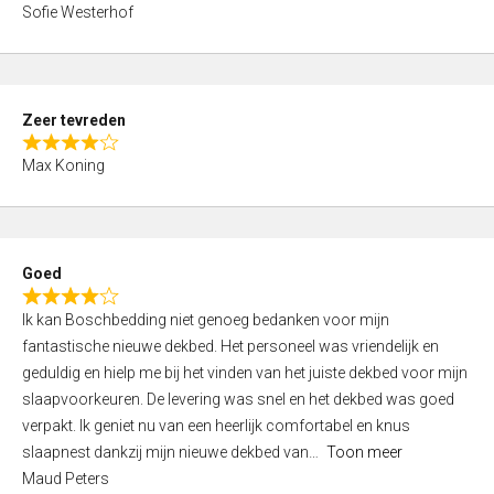
,
Sofie Westerhof
0
o
u
t
Zeer tevreden
o
R
f
Max Koning
a
5
t
e
d
Goed
4
R
,
Ik kan Boschbedding niet genoeg bedanken voor mijn
a
0
fantastische nieuwe dekbed. Het personeel was vriendelijk en
t
o
geduldig en hielp me bij het vinden van het juiste dekbed voor mijn
e
u
slaapvoorkeuren. De levering was snel en het dekbed was goed
d
t
verpakt. Ik geniet nu van een heerlijk comfortabel en knus
4
o
slaapnest dankzij mijn nieuwe dekbed van
Toon meer
,
f
Maud Peters
0