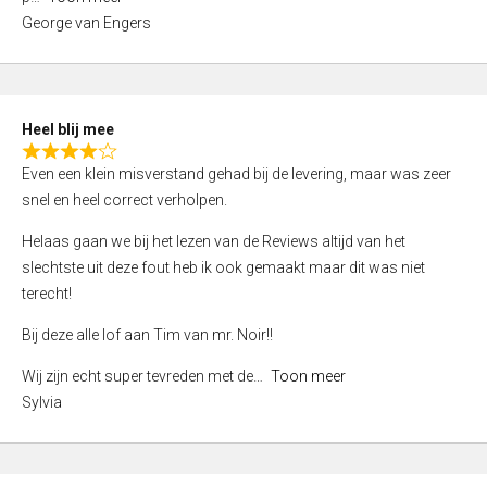
0
George van Engers
o
u
t
o
Heel blij mee
f
R
Even een klein misverstand gehad bij de levering, maar was zeer
5
a
snel en heel correct verholpen.
t
e
Helaas gaan we bij het lezen van de Reviews altijd van het
d
slechtste uit deze fout heb ik ook gemaakt maar dit was niet
4
terecht!
,
Bij deze alle lof aan Tim van mr. Noir!!
0
o
Wij zijn echt super tevreden met de
Toon meer
u
Sylvia
t
o
f