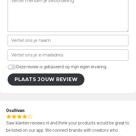
Deze review is gebaseerd op mijn eigen ervaring.
PLAATS JOUW REVIEW
Osullivan
R
Saw klanten-reviews.nl and think your products would be great to
a
be listed on our app. We connect brands with creators who
t