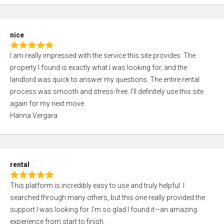
d
f
5
5
,
nice
0
R
o
I am really impressed with the service this site provides. The
a
u
property I found is exactly what I was looking for, and the
t
t
landlord was quick to answer my questions. The entire rental
e
o
process was smooth and stress-free. I’ll definitely use this site
d
f
again for my next move.
5
5
Hanna Vergara
,
0
o
u
rental
t
R
o
This platform is incredibly easy to use and truly helpful. I
a
f
searched through many others, but this one really provided the
t
5
support I was looking for. I’m so glad I found it—an amazing
e
experience from start to finish.