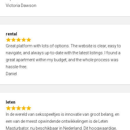
d
Victoria Dawson
5
,
0
o
rental
u
R
t
Great platform with lots of options. The website is clear, easy to
a
o
navigate, and always up-to-date with the latest listings. I found a
t
f
great apartment within my budget, and the whole process was
e
5
hassle-free.
d
Daniel
5
,
0
o
leten
u
R
t
In de wereld van seksspeeltjes is innovatie van groot belang, en
a
o
een van de meest opwindende ontwikkelingen is de Leten
t
f
Masturbator, nu beschikbaar in Nederland. Dit hoogwaardige,