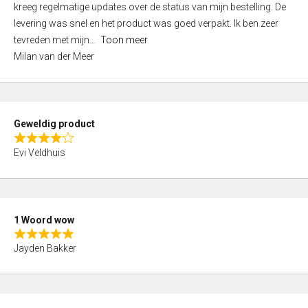
kreeg regelmatige updates over de status van mijn bestelling. De
d
levering was snel en het product was goed verpakt. Ik ben zeer
5
tevreden met mijn
Toon meer
,
Milan van der Meer
0
o
u
t
Geweldig product
o
R
f
Evi Veldhuis
a
5
t
e
d
1 Woord wow
4
R
,
Jayden Bakker
a
0
t
o
e
u
d