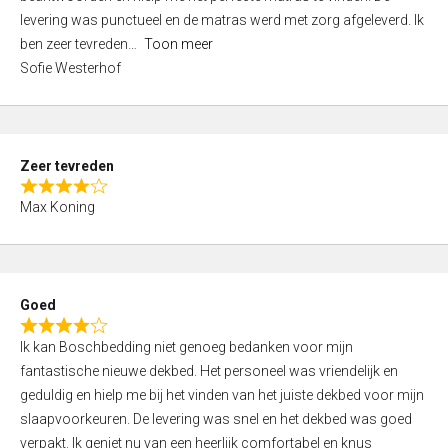
d
levering was punctueel en de matras werd met zorg afgeleverd. Ik
5
ben zeer tevreden
Toon meer
,
Sofie Westerhof
0
o
u
t
Zeer tevreden
o
R
f
Max Koning
a
5
t
e
d
Goed
4
R
,
Ik kan Boschbedding niet genoeg bedanken voor mijn
a
0
fantastische nieuwe dekbed. Het personeel was vriendelijk en
t
o
geduldig en hielp me bij het vinden van het juiste dekbed voor mijn
e
u
slaapvoorkeuren. De levering was snel en het dekbed was goed
d
t
verpakt. Ik geniet nu van een heerlijk comfortabel en knus