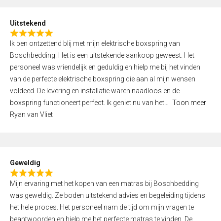
u
t
Uitstekend
o
R
f
Ik ben ontzettend blij met mijn elektrische boxspring van
a
5
Boschbedding. Het is een uitstekende aankoop geweest. Het
t
personeel was vriendelijk en geduldig en hielp me bij het vinden
e
van de perfecte elektrische boxspring die aan al mijn wensen
d
voldeed. De levering en installatie waren naadloos en de
5
boxspring functioneert perfect. Ik geniet nu van het
Toon meer
,
Ryan van Vliet
0
o
u
t
Geweldig
o
R
f
Mijn ervaring met het kopen van een matras bij Boschbedding
a
5
was geweldig. Ze boden uitstekend advies en begeleiding tijdens
t
het hele proces. Het personeel nam de tijd om mijn vragen te
e
beantwoorden en hielp me het perfecte matras te vinden. De