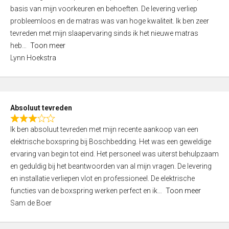
e
basis van mijn voorkeuren en behoeften. De levering verliep
d
probleemloos en de matras was van hoge kwaliteit. Ik ben zeer
5
tevreden met mijn slaapervaring sinds ik het nieuwe matras
,
heb
Toon meer
0
Lynn Hoekstra
o
u
t
o
Absoluut tevreden
f
R
5
Ik ben absoluut tevreden met mijn recente aankoop van een
a
elektrische boxspring bij Boschbedding. Het was een geweldige
t
ervaring van begin tot eind. Het personeel was uiterst behulpzaam
e
en geduldig bij het beantwoorden van al mijn vragen. De levering
d
en installatie verliepen vlot en professioneel. De elektrische
3
functies van de boxspring werken perfect en ik
Toon meer
,
Sam de Boer
0
o