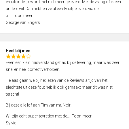
d
en uiteindelijk wordt het niet meer geleverd. Met de vraag of ik een
1
andere wil. Dan hebben ze al een tv uitgeleverd via de
,
p
Toon meer
0
George van Engers
o
u
t
o
Heel blij mee
f
R
Even een klein misverstand gehad bij de levering, maar was zeer
5
a
snel en heel correct verholpen.
t
e
Helaas gaan we bij het lezen van de Reviews altijd van het
d
slechtste uit deze fout heb ik ook gemaakt maar dit was niet
4
terecht!
,
Bij deze alle lof aan Tim van mr. Noir!!
0
o
Wij zijn echt super tevreden met de
Toon meer
u
Sylvia
t