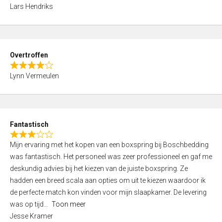
R
,
f
Lars Hendriks
a
0
5
t
o
e
u
d
t
Overtroffen
5
o
R
,
f
Lynn Vermeulen
a
0
5
t
o
e
u
d
t
Fantastisch
4
o
R
,
f
Mijn ervaring met het kopen van een boxspring bij Boschbedding
a
0
5
was fantastisch. Het personeel was zeer professioneel en gaf me
t
o
deskundig advies bij het kiezen van de juiste boxspring. Ze
e
u
hadden een breed scala aan opties om uit te kiezen waardoor ik
d
t
de perfecte match kon vinden voor mijn slaapkamer. De levering
3
o
was op tijd
Toon meer
,
f
Jesse Kramer