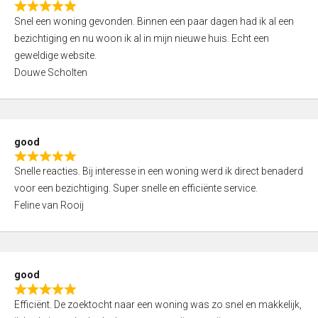
R
u
Snel een woning gevonden. Binnen een paar dagen had ik al een
a
t
bezichtiging en nu woon ik al in mijn nieuwe huis. Echt een
t
o
geweldige website.
e
f
Douwe Scholten
d
5
5
,
0
good
o
R
u
Snelle reacties. Bij interesse in een woning werd ik direct benaderd
a
t
voor een bezichtiging. Super snelle en efficiënte service.
t
o
Feline van Rooij
e
f
d
5
5
,
good
0
R
o
Efficiënt. De zoektocht naar een woning was zo snel en makkelijk,
a
u