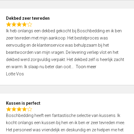
t
e
d
Dekbed zeer tevreden
3
R
,
Ik heb onlangs een dekbed gekocht bij Boschbedding en ik ben
a
0
zeer tevreden met mijn aankoop. Het bestelproces was
t
o
eenvoudig en de klantenservice was behulpzaam bij het
e
u
beantwoorden van mijn vragen. De levering verliep vlot en het
d
t
dekbed werd zorgvuldig verpakt. Het dekbed zelf is heerlijk zacht
4
o
en warm. Ik slaap nu beter dan ooit
Toon meer
,
f
Lotte Vos
0
5
o
u
t
Kussen is perfect
o
R
f
Boschbedding heeft een fantastische selectie van kussens. Ik
a
5
kocht onlangs een kussen bij hen en ik ben er zeer tevreden mee.
t
Het personeel was vriendelijk en deskundig en ze hielpen me het
e