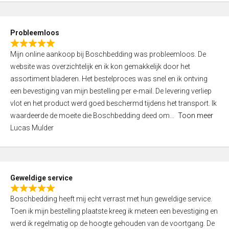
o
u
t
Probleemloos
o
R
f
Mijn online aankoop bij Boschbedding was probleemloos. De
a
5
website was overzichtelijk en ik kon gemakkelijk door het
t
assortiment bladeren. Het bestelproces was snel en ik ontving
e
een bevestiging van mijn bestelling per e-mail. De levering verliep
d
vlot en het product werd goed beschermd tijdens het transport. Ik
5
waardeerde de moeite die Boschbedding deed om
Toon meer
,
Lucas Mulder
0
o
u
t
Geweldige service
o
R
f
Boschbedding heeft mij echt verrast met hun geweldige service.
a
5
Toen ik mijn bestelling plaatste kreeg ik meteen een bevestiging en
t
werd ik regelmatig op de hoogte gehouden van de voortgang. De