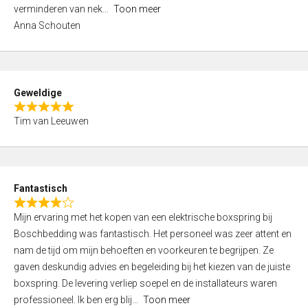
3
verminderen van nek
Toon meer
,
Anna Schouten
0
o
u
t
Geweldige
o
R
f
Tim van Leeuwen
a
5
t
e
d
Fantastisch
5
R
,
Mijn ervaring met het kopen van een elektrische boxspring bij
a
0
Boschbedding was fantastisch. Het personeel was zeer attent en
t
o
nam de tijd om mijn behoeften en voorkeuren te begrijpen. Ze
e
u
gaven deskundig advies en begeleiding bij het kiezen van de juiste
d
t
boxspring. De levering verliep soepel en de installateurs waren
4
o
professioneel. Ik ben erg blij
Toon meer