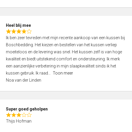
0
5
o
u
t
Heel blij mee
o
R
f
Ik ben zeer tevreden met mijn recente aankoop van een kussen bij
a
5
Boschbedding. Het kiezen en bestellen van het kussen verliep
t
moeiteloos en de levering was snel. Het kussen zelf is van hoge
e
kwaliteit en biedt uitstekend comfort en ondersteuning. Ik merk
d
een aanzienlijke verbetering in mijn slaapkwaliteit sinds ik het
4
kussen gebruik. Ik raad
Toon meer
,
Noa van der Linden
0
o
u
t
Super goed geholpen
o
R
f
Thijs Hofman
a
5