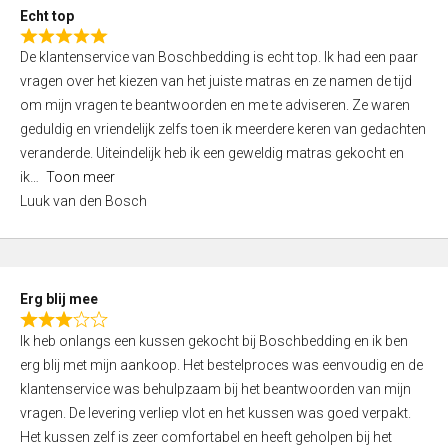
t
Echt top
o
R
f
De klantenservice van Boschbedding is echt top. Ik had een paar
a
5
vragen over het kiezen van het juiste matras en ze namen de tijd
t
om mijn vragen te beantwoorden en me te adviseren. Ze waren
e
geduldig en vriendelijk zelfs toen ik meerdere keren van gedachten
d
veranderde. Uiteindelijk heb ik een geweldig matras gekocht en
5
ik
Toon meer
,
Luuk van den Bosch
0
o
u
t
Erg blij mee
o
R
f
Ik heb onlangs een kussen gekocht bij Boschbedding en ik ben
a
5
erg blij met mijn aankoop. Het bestelproces was eenvoudig en de
t
klantenservice was behulpzaam bij het beantwoorden van mijn
e
vragen. De levering verliep vlot en het kussen was goed verpakt.
d
Het kussen zelf is zeer comfortabel en heeft geholpen bij het