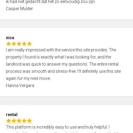
ik had niet gedacht dat het zo eenvoudig zou zijn.
t
t
Casper Mulder
e
o
d
f
5
5
,
nice
0
R
o
I am really impressed with the service this site provides. The
a
u
property I found is exactly what I was looking for, and the
t
t
landlord was quick to answer my questions. The entire rental
e
o
process was smooth and stress-free. I’ll definitely use this site
d
f
again for my next move.
5
5
Hanna Vergara
,
0
o
u
rental
t
R
o
This platform is incredibly easy to use and truly helpful. I
a
f