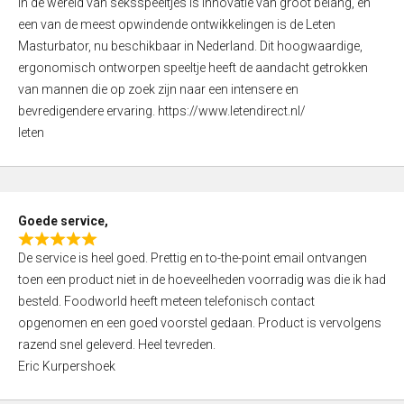
In de wereld van seksspeeltjes is innovatie van groot belang, en
a
o
een van de meest opwindende ontwikkelingen is de Leten
t
f
Masturbator, nu beschikbaar in Nederland. Dit hoogwaardige,
e
5
ergonomisch ontworpen speeltje heeft de aandacht getrokken
d
van mannen die op zoek zijn naar een intensere en
5
bevredigendere ervaring. https://www.letendirect.nl/
,
leten
0
o
u
t
Goede service,
o
R
f
De service is heel goed. Prettig en to-the-point email ontvangen
a
5
toen een product niet in de hoeveelheden voorradig was die ik had
t
besteld. Foodworld heeft meteen telefonisch contact
e
opgenomen en een goed voorstel gedaan. Product is vervolgens
d
razend snel geleverd. Heel tevreden.
5
Eric Kurpershoek
,
0