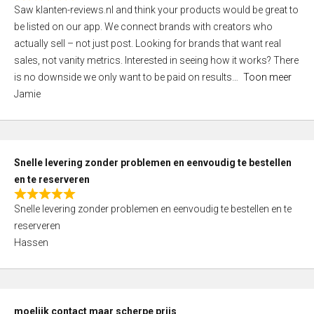
R
Saw klanten-reviews.nl and think your products would be great to
a
be listed on our app. We connect brands with creators who
t
actually sell – not just post. Looking for brands that want real
e
sales, not vanity metrics. Interested in seeing how it works? There
d
is no downside we only want to be paid on results
Toon meer
4
Jamie
,
0
o
u
Snelle levering zonder problemen en eenvoudig te bestellen
t
en te reserveren
o
R
f
Snelle levering zonder problemen en eenvoudig te bestellen en te
a
5
reserveren
t
Hassen
e
d
5
,
moelijk contact maar scherpe prijs