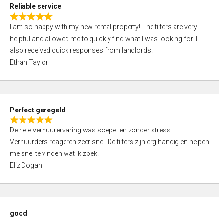
,
5
Reliable service
0
R
o
I am so happy with my new rental property! The filters are very
a
u
helpful and allowed me to quickly find what I was looking for. I
t
t
also received quick responses from landlords.
e
o
Ethan Taylor
d
f
5
5
,
0
Perfect geregeld
o
R
u
De hele verhuurervaring was soepel en zonder stress.
a
t
Verhuurders reageren zeer snel. De filters zijn erg handig en helpen
t
o
me snel te vinden wat ik zoek.
e
f
Eliz Dogan
d
5
5
,
0
good
o