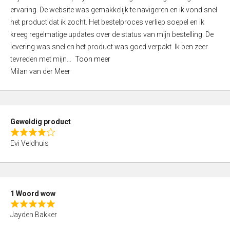
a
ervaring. De website was gemakkelijk te navigeren en ik vond snel
t
het product dat ik zocht. Het bestelproces verliep soepel en ik
e
kreeg regelmatige updates over de status van mijn bestelling. De
d
levering was snel en het product was goed verpakt. Ik ben zeer
5
tevreden met mijn
Toon meer
,
Milan van der Meer
0
o
u
t
Geweldig product
o
R
f
Evi Veldhuis
a
5
t
e
d
1 Woord wow
4
R
,
Jayden Bakker
a
0