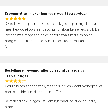
o
u
Droommatras, maken hun naam waar! Betrouwbaar
t
R
o
Dikke 10 wat mij betreft! Dit doordat ik geen pijn in mijn lichaam
a
f
meer heb, goed op sta in de ochtend, lekker luxe en extra dik. De
t
5
levering was mega snel en de nazorg zoals mails en op de
e
hoogte houden heel goed. Al met al een tevreden klant!
d
Maurice
5
,
0
o
Bestelling en levering, alles correct afgehandeld /
u
Trapleuningen
t
R
o
Geduld is een schone zaak, maar als je even wacht, verloopt alles
a
f
correct, duidelijk mailcontact met Tim.
t
5
e
De stalen trapleuningen 3 x 3 cm zijn mooi, zeker de houders,
d
prachtig.