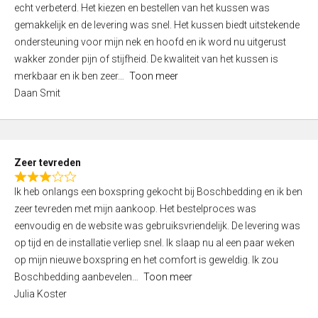
a
5
echt verbeterd. Het kiezen en bestellen van het kussen was
t
gemakkelijk en de levering was snel. Het kussen biedt uitstekende
e
ondersteuning voor mijn nek en hoofd en ik word nu uitgerust
d
wakker zonder pijn of stijfheid. De kwaliteit van het kussen is
5
merkbaar en ik ben zeer
Toon meer
,
Daan Smit
0
o
u
t
Zeer tevreden
o
R
f
Ik heb onlangs een boxspring gekocht bij Boschbedding en ik ben
a
5
zeer tevreden met mijn aankoop. Het bestelproces was
t
eenvoudig en de website was gebruiksvriendelijk. De levering was
e
op tijd en de installatie verliep snel. Ik slaap nu al een paar weken
d
op mijn nieuwe boxspring en het comfort is geweldig. Ik zou
3
Boschbedding aanbevelen
Toon meer
,
Julia Koster
0