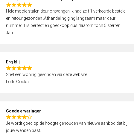
0
R
o
Hele mooie stalen deur ontvangen ik had zelf 1 verkeerde besteld
a
u
en retour gezonden .Afhandeling ging langzaam maar deur
t
t
nummer 1 is perfect en goedkoop dus daarom toch 5 sterren
e
o
Jan
d
f
5
5
,
0
Erg blij
o
R
u
Snel een woning gevonden via deze website.
a
t
Lotte Gouka
t
o
e
f
d
5
5
Goede ervaringen
,
R
0
Je wordt goed op de hoogte gehouden van nieuwe aanbod dat bij
a
o
jouw wensen past.