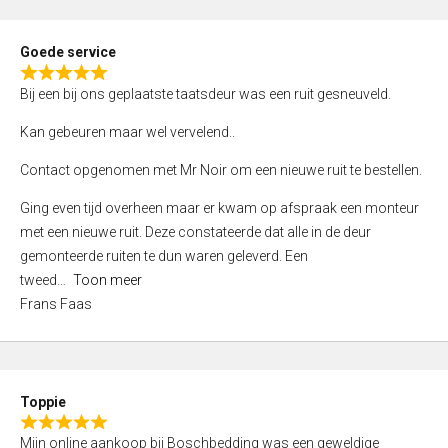
4
,
Goede service
0
R
o
Bij een bij ons geplaatste taatsdeur was een ruit gesneuveld.
a
u
t
Kan gebeuren maar wel vervelend..
t
e
o
Contact opgenomen met Mr Noir om een nieuwe ruit te bestellen.
d
f
5
Ging even tijd overheen maar er kwam op afspraak een monteur
5
,
met een nieuwe ruit. Deze constateerde dat alle in de deur
0
gemonteerde ruiten te dun waren geleverd. Een
o
tweed
Toon meer
u
Frans Faas
t
o
f
5
Toppie
R
Mijn online aankoop bij Boschbedding was een geweldige