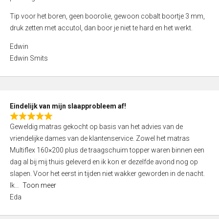
4
Tip voor het boren, geen boorolie, gewoon cobalt boortje 3 mm,
,
druk zetten met accutol, dan boor je niet te hard en het werkt.
0
o
Edwin
u
Edwin Smits
t
o
f
5
Eindelijk van mijn slaapprobleem af!
R
Geweldig matras gekocht op basis van het advies van de
a
vriendelijke dames van de klantenservice. Zowel het matras
t
Multiflex 160×200 plus de traagschuim topper waren binnen een
e
dag al bij mij thuis geleverd en ik kon er dezelfde avond nog op
d
slapen. Voor het eerst in tijden niet wakker geworden in de nacht.
5
Ik
Toon meer
,
Eda
0
o