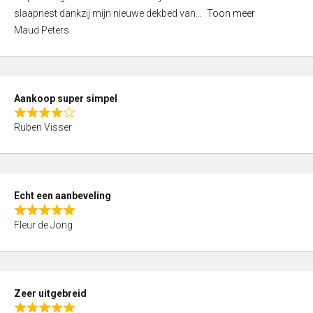
4
o
slaapnest dankzij mijn nieuwe dekbed van
Toon meer
,
f
Maud Peters
0
5
o
u
t
Aankoop super simpel
o
R
f
Ruben Visser
a
5
t
e
d
Echt een aanbeveling
4
R
,
Fleur de Jong
a
0
t
o
e
u
d
t
Zeer uitgebreid
5
o