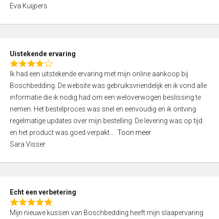
,
f
Eva Kuijpers
0
5
o
u
t
Uistekende ervaring
o
R
f
Ik had een uitstekende ervaring met mijn online aankoop bij
a
5
Boschbedding. De website was gebruiksvriendelijk en ik vond alle
t
informatie die ik nodig had om een weloverwogen beslissing te
e
nemen. Het bestelproces was snel en eenvoudig en ik ontving
d
regelmatige updates over mijn bestelling. De levering was op tijd
4
en het product was goed verpakt
Toon meer
,
Sara Visser
0
o
u
t
Echt een verbetering
o
R
f
Mijn nieuwe kussen van Boschbedding heeft mijn slaapervaring