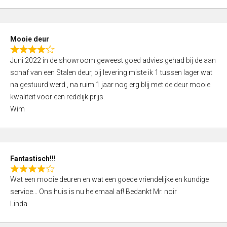
o
f
5
Mooie deur
R
Juni 2022 in de showroom geweest goed advies gehad bij de aan
a
schaf van een Stalen deur, bij levering miste ik 1 tussen lager wat
t
na gestuurd werd , na ruim 1 jaar nog erg blij met de deur mooie
e
kwaliteit voor een redelijk prijs.
d
Wim
4
,
0
o
Fantastisch!!!
u
R
t
Wat een mooie deuren en wat een goede vriendelijke en kundige
a
o
service… Ons huis is nu helemaal af! Bedankt Mr. noir
t
f
Linda
e
5
d