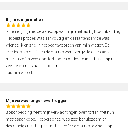
t
o
e
u
d
t
Blij met mijn matras
5
o
R
,
f
Ik ben erg blij met de aankoop van mijn matras bij Boschbedding.
a
0
5
Het bestelproces was eenvoudig en de klantenservice was
t
o
vriendelijk en snel in het beantwoorden van mijn vragen. De
e
u
levering was op tijd en de matras werd zorgvuldig geplaatst. Het
d
t
matras zelf is zeer comfortabel en ondersteunend. Ik slaap nu
5
o
veel beter en ervaar
Toon meer
,
f
Jasmijn Smeets
0
5
o
u
t
Mijn verwachtingen overtroggen
o
R
f
Boschbedding heeft mijn verwachtingen overtroffen met hun
a
5
matrasaankoop. Het personeel was zeer behulpzaam en
t
deskundig en ze hielpen me het perfecte matras te vinden op