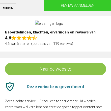
Skip
REVIEW AANMELDEN
MENU
to
content
Beoordelingen, klachten, ervaringen en reviews van
4,6
Rated
4,6 van 5 sterren (op basis van 119 reviews)
4,6
out
of
5
Naar de website
Deze website is geverifieerd
Zeer slechte service…. Er zou een topper omgeruild worden,
echter was wel verplicht om eerst de goede topper contant met