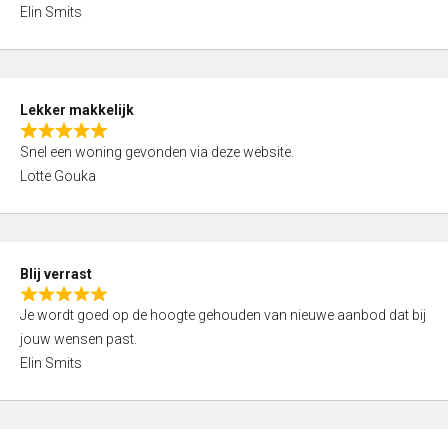
t
u
Elin Smits
e
t
d
o
4
f
,
5
Lekker makkelijk
0
R
o
Snel een woning gevonden via deze website.
a
u
Lotte Gouka
t
t
e
o
d
f
5
5
Blij verrast
,
R
0
Je wordt goed op de hoogte gehouden van nieuwe aanbod dat bij
a
o
jouw wensen past.
t
u
Elin Smits
e
t
d
o
5
f