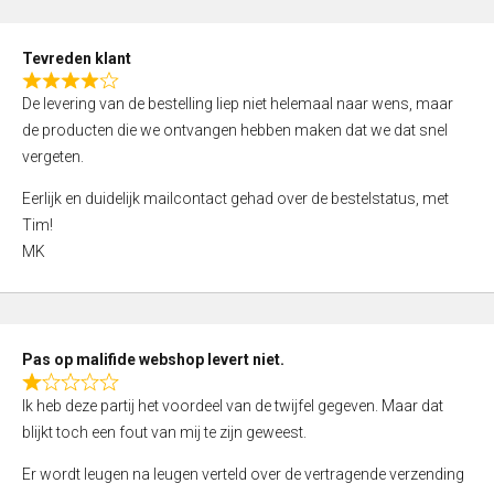
u
t
Tevreden klant
o
R
f
De levering van de bestelling liep niet helemaal naar wens, maar
a
5
de producten die we ontvangen hebben maken dat we dat snel
t
vergeten.
e
d
Eerlijk en duidelijk mailcontact gehad over de bestelstatus, met
4
Tim!
,
MK
0
o
u
t
Pas op malifide webshop levert niet.
o
R
Ik heb deze partij het voordeel van de twijfel gegeven. Maar dat
f
a
blijkt toch een fout van mij te zijn geweest.
5
t
e
Er wordt leugen na leugen verteld over de vertragende verzending