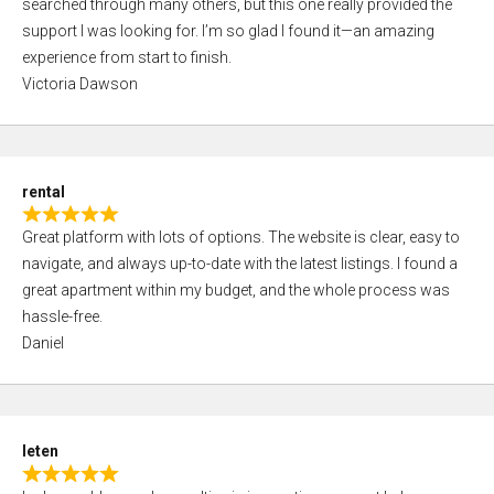
searched through many others, but this one really provided the
t
5
support I was looking for. I’m so glad I found it—an amazing
e
experience from start to finish.
d
Victoria Dawson
5
,
0
o
rental
u
R
t
Great platform with lots of options. The website is clear, easy to
a
o
navigate, and always up-to-date with the latest listings. I found a
t
f
great apartment within my budget, and the whole process was
e
5
hassle-free.
d
Daniel
5
,
0
o
leten
u
R
t