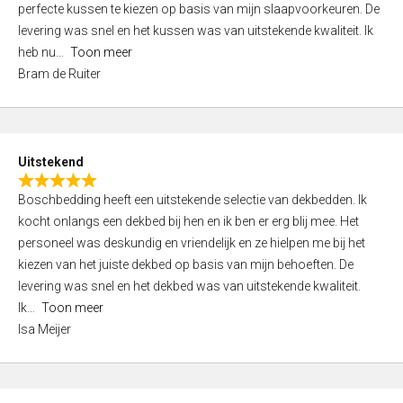
perfecte kussen te kiezen op basis van mijn slaapvoorkeuren. De
d
levering was snel en het kussen was van uitstekende kwaliteit. Ik
4
heb nu
Toon meer
,
Bram de Ruiter
0
o
u
t
Uitstekend
o
R
f
Boschbedding heeft een uitstekende selectie van dekbedden. Ik
a
5
kocht onlangs een dekbed bij hen en ik ben er erg blij mee. Het
t
personeel was deskundig en vriendelijk en ze hielpen me bij het
e
kiezen van het juiste dekbed op basis van mijn behoeften. De
d
levering was snel en het dekbed was van uitstekende kwaliteit.
5
Ik
Toon meer
,
Isa Meijer
0
o
u